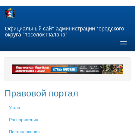
Перейти
к
основному
содержанию
Официальный сайт администрации городского
округа "поселок Палана"
Toggl
naviga
Правовой портал
Устав
Распоряжения
Постановления