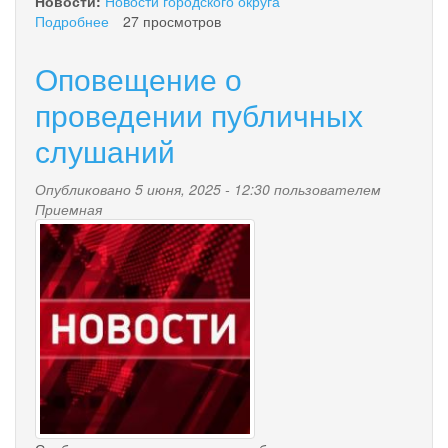
Новости:
Новости городского округа
Подробнее
о
27 просмотров
«Правила
рыболовства
Оповещение о
и
ответственность
проведении публичных
за
слушаний
их
нарушение»
Опубликовано 5 июня, 2025 - 12:30 пользователем
Приемная
news-
palana.jpg