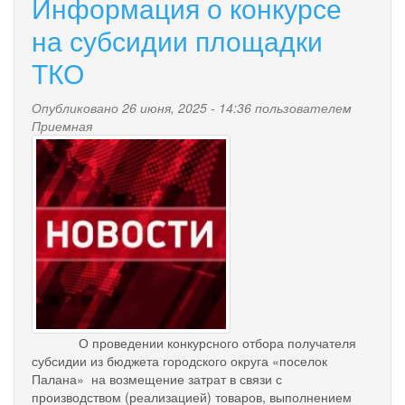
Информация о конкурсе
конкурсе
на
на субсидии площадки
субсидии
ТКО
площадки
ТКО
Опубликовано 26 июня, 2025 - 14:36 пользователем
Приемная
news-
palana.jpg
О проведении конкурсного отбора получателя
субсидии из бюджета городского округа «поселок
Палана» на возмещение затрат в связи с
производством (реализацией) товаров, выполнением