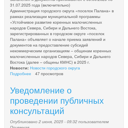
31.07.2025 года (включительно)
Администрация городского округа «поселок Палана» в
рамках реализации муниципальной программы
«Устойчивое развитие коренных малочисленных
народов Севера, Сибири и Дальнего Востока,
зарегистрированных в городском округе «поселок
Палана» объявляет о начале приема заявлений и
документов на предоставление субсидий
некоммерческим организациям – общинам коренных
малочисленных народов Севера, Сибири и Дальнего
Востока (далее – общины КМНС) в 2025 г.
Новости:
Новости городского округа
Подробнее
о
47 просмотров
Приём
документов
Уведомление о
на
предоставление
проведении публичных
субсидий
консультаций
общинам
коренных
малочисленных
Опубликовано 2 июня, 2025 - 09:32 пользователем
народов
Приемная