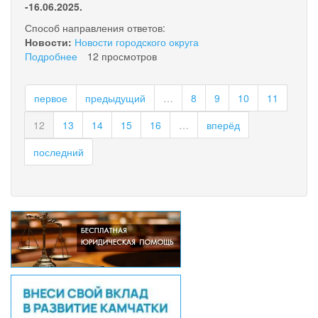
-16.06.2025.
Способ направления ответов:
Новости:
Новости городского округа
Подробнее
о
12 просмотров
Уведомление
о
первое
предыдущий
…
8
9
10
11
проведении
публичных
12
13
14
15
16
…
вперёд
консультаций
последний