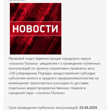
Севера,
news-
Сибири
palana.jpg
и
Дальнего
Востока
в
2025
году
Правовой отдел Администрации городского округа
«поселок Палана» уведомляет о проведении публичных
консультаций по проекту нормативно-правового акта
«Об утверждении Порядка предоставления субсидии
субъектам малого и среднего предпринимательства на
возмещение транспортных расходов по доставке
отдельных видов продовольственных товаров в
городской округ «поселок Палана»
Срок проведения публичных консультаций:
02.06.2025