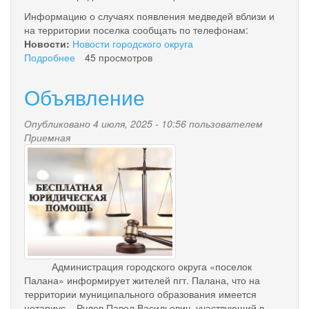
Информацию о случаях появления медведей вблизи и
на территории поселка сообщать по телефонам:
Новости:
Новости городского округа
Подробнее
о
45 просмотров
ОСТОРОЖНО!
МЕДВЕДИ!
Объявление
Опубликовано 4 июля, 2025 - 10:56 пользователем
Приемная
besplatnaya_yuridicheskaya_
Администрация городского округа «поселок
Палана» информирует жителей пгт. Палана, что на
территории муниципального образования имеется
нотариус – Рулев Павел Васильевич, участвующий в