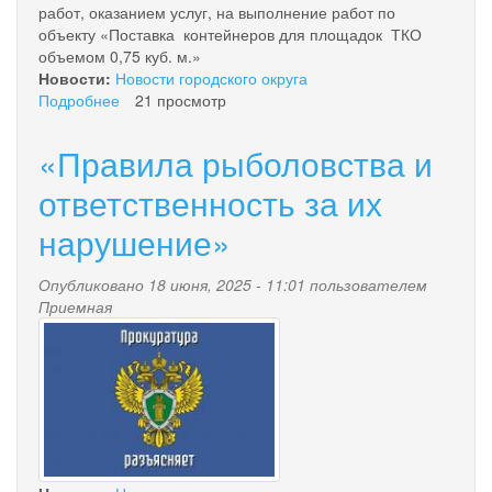
работ, оказанием услуг, на выполнение работ по
объекту «Поставка контейнеров для площадок ТКО
объемом 0,75 куб. м.»
Новости:
Новости городского округа
Подробнее
о
21 просмотр
Информация
о
«Правила рыболовства и
конкурсе
на
ответственность за их
субсидии
нарушение»
площадки
ТКО
Опубликовано 18 июня, 2025 - 11:01 пользователем
Приемная
prokuratura_razyasnyaet.jpg