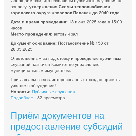
Сообщаем вам, что назначены публичные слушания по
вопросу:
утверждения Схемы теплоснабжения
городского округа «поселок Палана» до 2040 года
.
Дата и время проведения:
18 июня 2025 года в 15:00
часов
Место проведения:
актовый зал
Документ основание:
Постановление № 158 от
28.05.2025
Ответственным за подготовку и проведение публичных
слушаний назначен Комитет по управлению
муниципальным имуществом.
Приглашаем всех заинтересованных граждан принять
участие в обсуждении!
Новости:
Публичные слушания
Подробнее
о
32 просмотра
Оповещение
о
Приём документов на
проведении
публичных
предоставление субсидий
слушаний