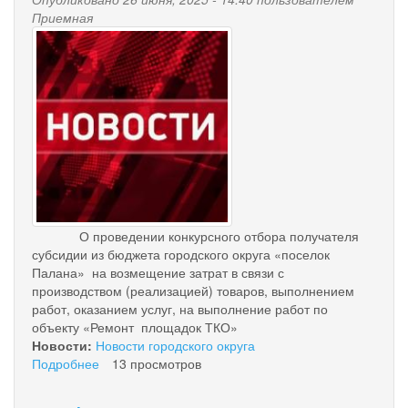
девятого
Приемная
созыва
news-
12-
palana.jpg
14
сентября
2025
года
О проведении конкурсного отбора получателя
субсидии из бюджета городского округа «поселок
Палана» на возмещение затрат в связи с
производством (реализацией) товаров, выполнением
работ, оказанием услуг, на выполнение работ по
объекту «Ремонт площадок ТКО»
Новости:
Новости городского округа
Подробнее
о
13 просмотров
Информация
о