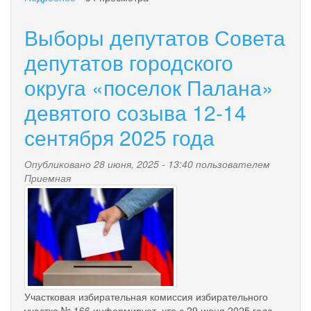
"Отчет
об
Выборы депутатов Совета
исполнении
бюджета
депутатов городского
городского
округа «поселок Палана»
округа
«поселок
девятого созыва 12-14
Палана»
за
сентября 2025 года
2024
год"
Опубликовано 28 июня, 2025 - 13:40 пользователем
Приемная
vybory_.jpg
Участковая избирательная комиссия избирательного
участка № 166 информирует, что с 29 июня 2025 года