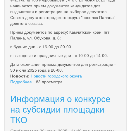
начинается прием документов кандидатов для
выдвижения и регистрации на выборах депутатов
Совета депутатов городского округа "поселок Палана"
девятого созыва.
Прием документов по адресу: Камчатский край, пгт.
Палана, ул. Обухова, д. 6:
в будние дни - с 16-00 до 20-00
в выходные и праздничные дни - с 10-00 до 14-00.
Дата окончания приема документов для регистрации -
30 июля 2025 года в 20-00.
Новости:
Новости городского округа
Подробнее
о
83 просмотра
Выборы
депутатов
Информация о конкурсе
Совета
депутатов
на субсидии площадки
городского
ТКО
округа
«поселок
Палана»
Опубликовано 26 июня, 2025 - 14:40 пользователем