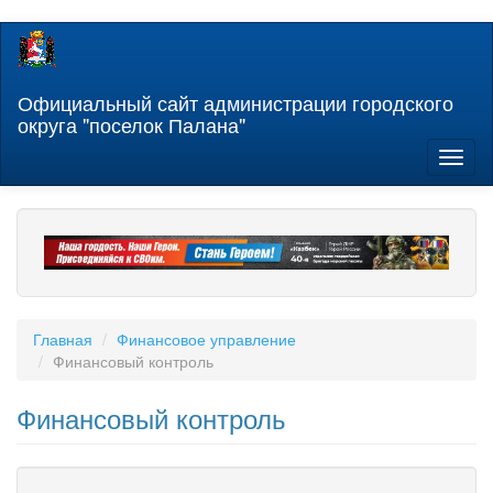
Перейти
к
основному
содержанию
Официальный сайт администрации городского
округа "поселок Палана"
Toggl
naviga
Главная
Финансовое управление
Финансовый контроль
Финансовый контроль