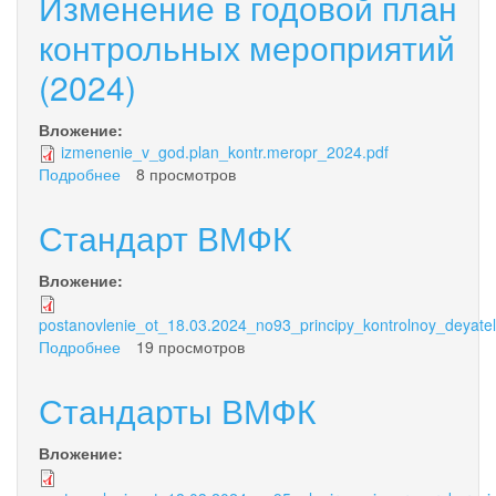
Изменение в годовой план
годового
плана
контрольных мероприятий
контрольных
(2024)
мероприятий
на
2025
Вложение:
год
izmenenie_v_god.plan_kontr.meropr_2024.pdf
Подробнее
о
8 просмотров
Изменение
в
Стандарт ВМФК
годовой
план
Вложение:
контрольных
мероприятий
postanovlenie_ot_18.03.2024_no93_principy_kontrolnoy_deyatel
(2024)
Подробнее
о
19 просмотров
Стандарт
ВМФК
Стандарты ВМФК
Вложение: