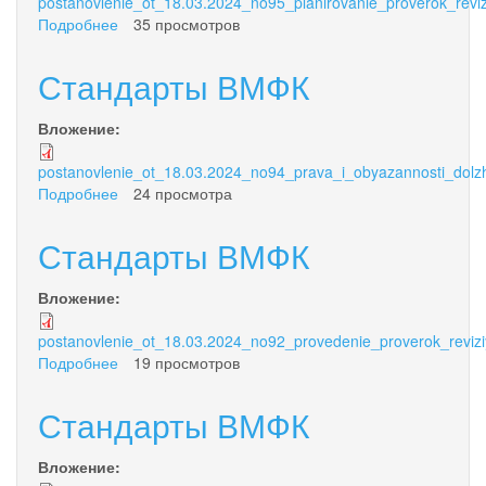
postanovlenie_ot_18.03.2024_no95_planirovanie_proverok_reviz
Подробнее
о
35 просмотров
Стандарты
ВМФК
Стандарты ВМФК
Вложение:
postanovlenie_ot_18.03.2024_no94_prava_i_obyazannosti_dolzh
Подробнее
о
24 просмотра
Стандарты
ВМФК
Стандарты ВМФК
Вложение:
postanovlenie_ot_18.03.2024_no92_provedenie_proverok_reviziy
Подробнее
о
19 просмотров
Стандарты
ВМФК
Стандарты ВМФК
Вложение: