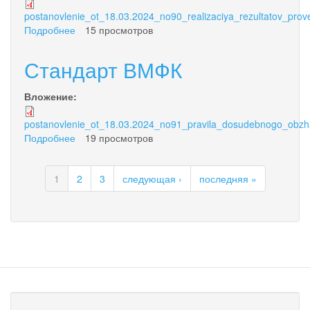
postanovlenie_ot_18.03.2024_no90_realizaciya_rezultatov_prove
Подробнее
о
15 просмотров
Стандарты
ВМФК
Стандарт ВМФК
Вложение:
postanovlenie_ot_18.03.2024_no91_pravila_dosudebnogo_obzhal
Подробнее
о
19 просмотров
Стандарт
ВМФК
1
2
3
следующая ›
последняя »