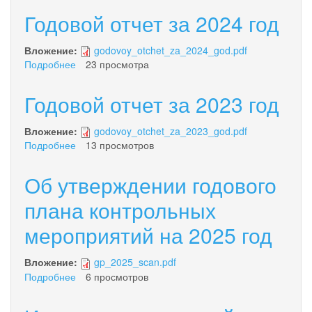
Годовой отчет за 2024 год
Вложение:
godovoy_otchet_za_2024_god.pdf
Подробнее
о
23 просмотра
Годовой
отчет
Годовой отчет за 2023 год
за
2024
Вложение:
godovoy_otchet_za_2023_god.pdf
год
Подробнее
о
13 просмотров
Годовой
отчет
Об утверждении годового
за
2023
плана контрольных
год
мероприятий на 2025 год
Вложение:
gp_2025_scan.pdf
Подробнее
о
6 просмотров
Об
утверждении