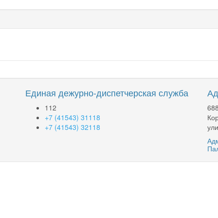
Единая дежурно-диспетчерская служба
Ад
112
688
+7 (41543) 31118
Кор
+7 (41543) 32118
ули
Адм
Па