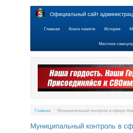
Перейти
Официальный сайт администраци
к
основному
содержанию
Главная
Книга памяти
История
М
Местное самоуп
Главная
Муниципальный контроль в сфере бла
Муниципальный контроль в сф