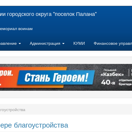
и городского округа "поселок Палана"
емориал воинам
равление
Администрация
КУМИ
Финансовое управ
гоустройства
ере благоустройства