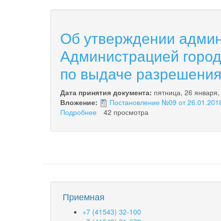
Об утверждении админ
Администрацией город
по выдаче разрешения
Дата принятия документа:
пятница, 26 января,
Вложение:
Постановление №09 от 26.01.2018
Подробнее
о
42 просмотра
Об
утверждении
административного
регламента
по
предоставлению
Администрацией
городского
Приемная
округа
«поселок
+7 (41543) 32-100
Палана»