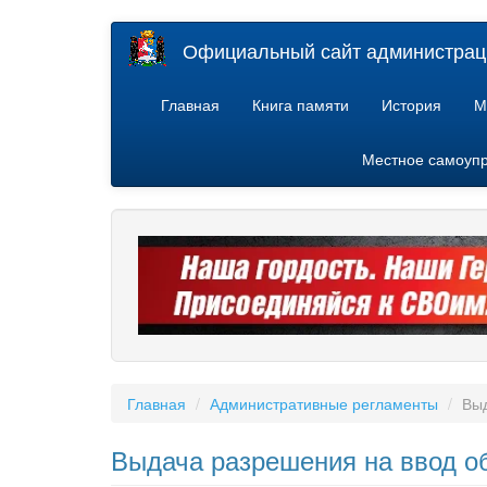
Перейти
Официальный сайт администраци
к
основному
содержанию
Главная
Книга памяти
История
М
Местное самоуп
Главная
Административные регламенты
Выд
Выдача разрешения на ввод о