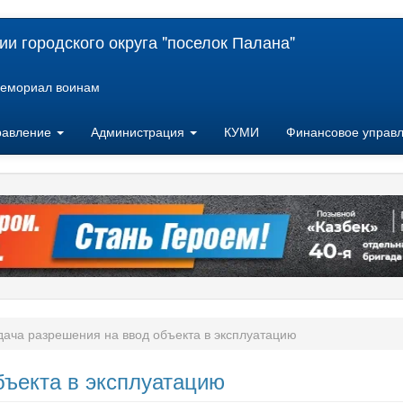
и городского округа "поселок Палана"
емориал воинам
равление
Администрация
КУМИ
Финансовое управ
ача разрешения на ввод объекта в эксплуатацию
бъекта в эксплуатацию