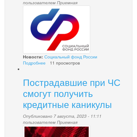
пользователем
Приемная
3.png
Новости:
Социальный фонд России
Подробнее
о
11 просмотров
Камчатское
отделение
Пострадавшие при ЧС
Социального
фонда
смогут получить
проактивно
открыло
кредитные каникулы
11
894
Опубликовано 7 августа, 2023 - 11:11
лицевых
пользователем
Приемная
счетов
news-
новорожденным