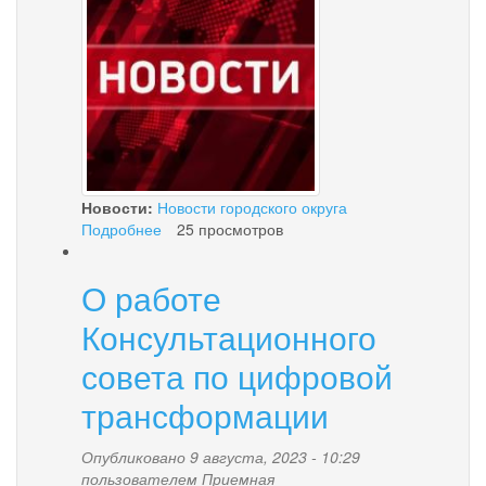
palana.jpg
Новости:
Новости городского округа
Подробнее
о
25 просмотров
Пострадавшие
при
О работе
ЧС
смогут
Консультационного
получить
кредитные
совета по цифровой
каникулы
трансформации
Опубликовано 9 августа, 2023 - 10:29
пользователем
Приемная