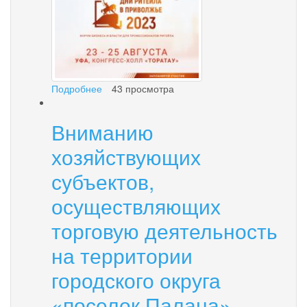
Подробнее
о
43 просмотра
О
проведении
Вниманию
межрегионального
форума
хозяйствующих
«Дни
ритейла
субъектов,
в
осуществляющих
Приволжье»
торговую деятельность
на территории
городского округа
«поселок Палана»