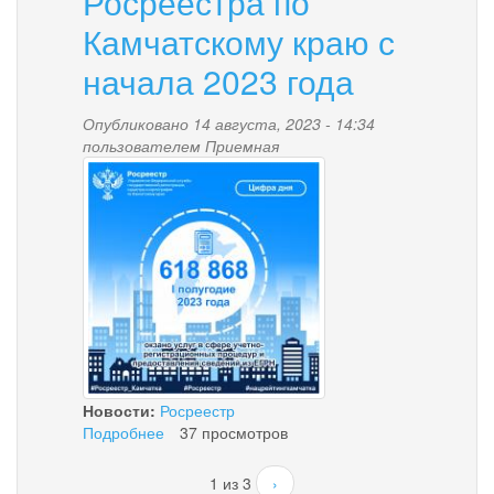
Росреестра по
Камчатскому краю с
начала 2023 года
Опубликовано 14 августа, 2023 - 14:34
пользователем
Приемная
cifra_dnya1.jpg
Новости:
Росреестр
Подробнее
о
37 просмотров
Почти
619
1 из 3
›