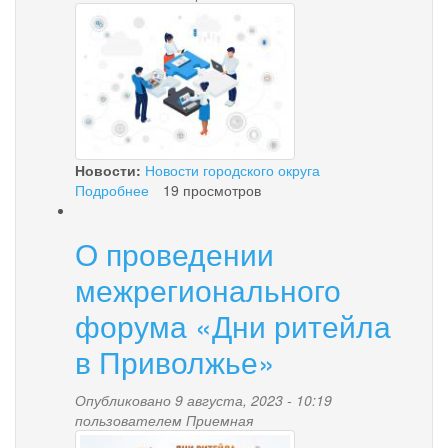
zastavka.jpeg
Новости:
Новости городского округа
Подробнее
о
19 просмотров
О
работе
О проведении
Консультационного
совета
межрегионального
по
цифровой
форума «Дни ритейла
трансформации
в Приволжье»
Опубликовано 9 августа, 2023 - 10:19
пользователем
Приемная
zastavka.jpg