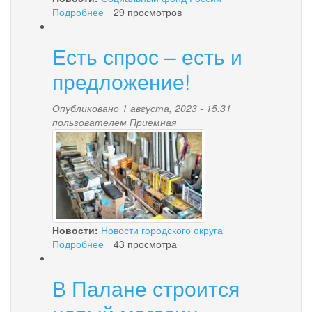
Подробнее
о
29 просмотров
Камчатское
отделение
Есть спрос – есть и
Социального
фонда
предложение!
обеспечивает
более
Опубликовано 1 августа, 2023 - 15:31
16
пользователем
Приемная
тысяч
8.jpg
граждан
ежемесячными
денежными
выплатами
Новости:
Новости городского округа
Подробнее
о
43 просмотра
Есть
спрос
В Палане строится
–
есть