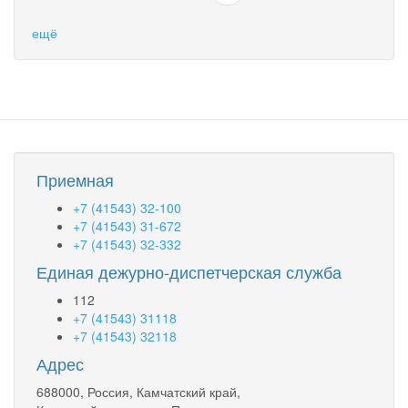
тысяч
услуг
ещё
в
сфере
учетно-
регистрационных
процедур
были
оказаны
Управлением
Приемная
Росреестра
по
+7 (41543) 32-100
Камчатскому
+7 (41543) 31-672
краю
+7 (41543) 32-332
с
Единая дежурно-диспетчерская служба
начала
2023
112
года
+7 (41543) 31118
+7 (41543) 32118
Адрес
688000, Россия, Камчатский край,