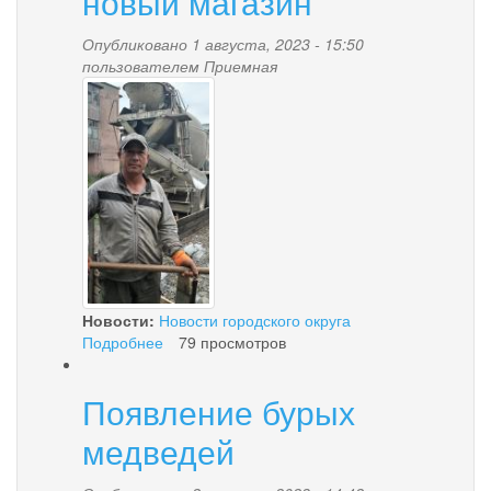
новый магазин
и
предложение!
Опубликовано 1 августа, 2023 - 15:50
пользователем
Приемная
5.jpg
Новости:
Новости городского округа
Подробнее
о
79 просмотров
В
Палане
Появление бурых
строится
новый
медведей
магазин