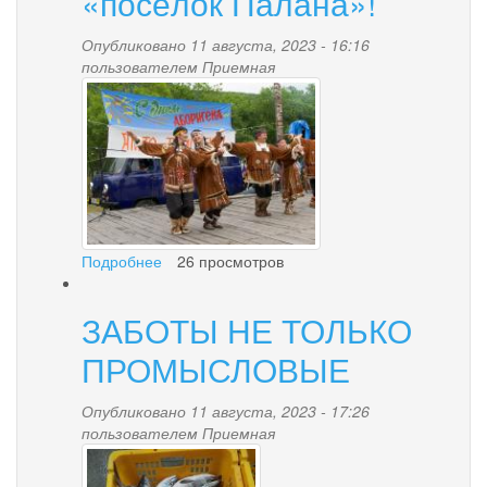
«посёлок Палана»!
на
территории
Опубликовано 11 августа, 2023 - 16:16
городского
пользователем
Приемная
округа
den_aborigena.jpg
«поселок
Палана»
Подробнее
о
26 просмотров
Уважаемые
жители
ЗАБОТЫ НЕ ТОЛЬКО
и
гости
ПРОМЫСЛОВЫЕ
городского
округа
Опубликовано 11 августа, 2023 - 17:26
«посёлок
пользователем
Приемная
Палана»!
4.jpg