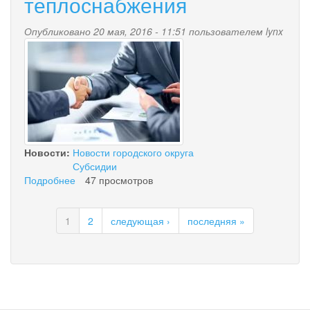
теплоснабжения
зданий
котельных
Опубликовано 20 мая, 2016 - 11:51 пользователем
«Центральная»
lynx
777_0.jpg
и
«Совхозная»
Новости:
Новости городского округа
Субсидии
Подробнее
о
47 просмотров
Извещение
о
1
2
следующая ›
последняя »
предоставлении
субсидии
на
выполнение
работ
по
актуализации