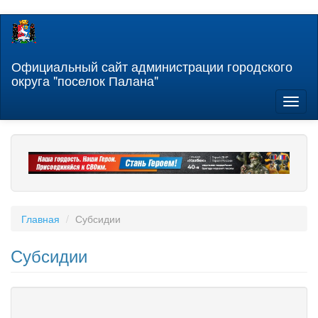
Перейти
к
основному
содержанию
Официальный сайт администрации городского
округа "поселок Палана"
Toggl
naviga
Главная
Субсидии
Субсидии