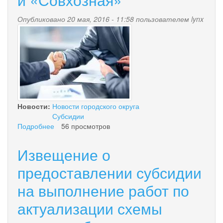
Опубликовано 20 мая, 2016 - 11:58 пользователем
lynx
777_0.jpg
Новости:
Новости городского округа
Субсидии
Подробнее
о
56 просмотров
Извещение
о
Извещение о
предоставлении
субсидии
предоставлении субсидии
на
на выполнение работ по
выполнение
работ
актуализации схемы
по
обследованию