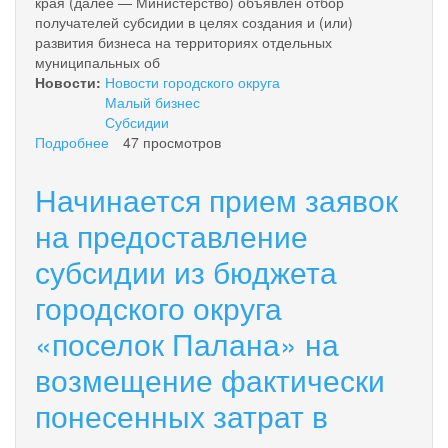
края (далее — Министерство) объявлен отбор
получателей субсидии в целях создания и (или)
развития бизнеса на территориях отдельных
муниципальных об
Новости:
Новости городского округа
Малый бизнес
Субсидии
Подробнее
о
47 просмотров
Субсидии
в
Начинается прием заявок
целях
создания
на предоставление
и
субсидии из бюджета
(или)
развития
городского округа
бизнеса
на
«поселок Палана» на
территориях
отдельных
возмещение фактически
муниципальных
образований
понесенных затрат в
в
Камчатском