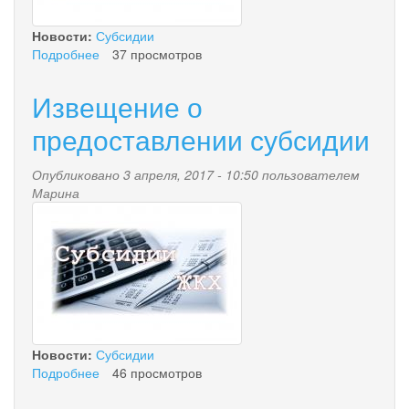
фактически
понесенных
Новости:
Субсидии
затрат
Подробнее
о
37 просмотров
в
Извещение
связи
о
Извещение о
с
предоставлении
производством
субсидии
предоставлении субсидии
(реализацией)
товаров,
на
Опубликовано 3 апреля, 2017 - 10:50 пользователем
выполнение
Марина
subsidii_zhkh.jpg
работ
по
ремонту
памятника
в
сквере
Победы
Новости:
Субсидии
Подробнее
о
46 просмотров
Извещение
о