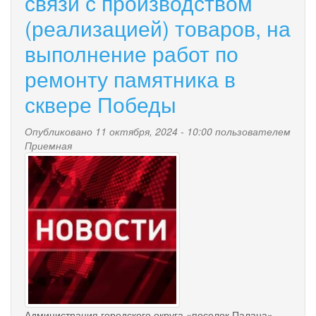
связи с производством
крае.
(реализацией) товаров, на
выполнение работ по
ремонту памятника в
сквере Победы
Опубликовано 11 октября, 2024 - 10:00 пользователем
Приемная
news-
palana.jpg
Администрация городского округа «поселок Палана»