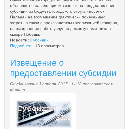
объявляет о начале приема заявок на предоставление
субсидий из бюджета городского округа «поселок
Палана» на возмещение фактически понесенных
затрат в связи с производством (реализацией) товаров,
на выполнение работ, услуг по ремонту памятника в
сквере Победы.
Новости:
Субсидии
Подробнее
о
13 просмотров
Начинается
прием
Извещение о
заявок
на
предоставлении субсидии
предоставление
субсидии
Опубликовано 3 апреля, 2017 - 11:12 пользователем
из
Марина
бюджета
subsidii_zhkh.jpg
городского
округа
«поселок
Палана»
на
возмещение