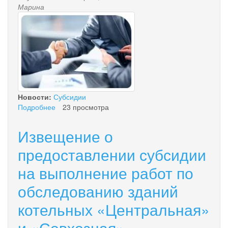
Марина
777_0_7.jpg
Новости:
Субсидии
Подробнее
о
23 просмотра
Извещение
о
Извещение о
предоставлении
субсидии
предоставлении субсидии
на выполнение работ по
обследованию зданий
котельных «Центральная»
и «Совхозная»