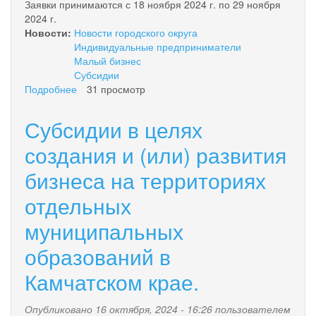
Заявки принимаются с 18 ноября 2024 г. по 29 ноября
2024 г.
Новости:
Новости городского округа
Индивидуальные предприниматели
Малый бизнес
Субсидии
Подробнее
о
31 просмотр
Прием
заявок
Субсидии в целях
на
субсидии
создания и (или) развития
-
бизнеса на территориях
возмещение
транспортных
отдельных
расходов
на
муниципальных
доставку
продуктов
образований в
Камчатском крае.
Опубликовано 16 октября, 2024 - 16:26 пользователем