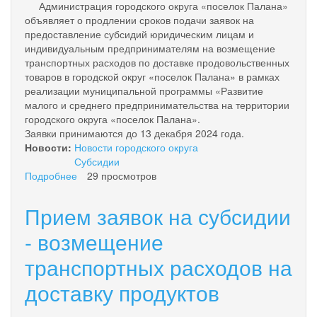
Администрация городского округа «поселок Палана»
объявляет о продлении сроков подачи заявок на
предоставление субсидий юридическим лицам и
индивидуальным предпринимателям на возмещение
транспортных расходов по доставке продовольственных
товаров в городской округ «поселок Палана» в рамках
реализации муниципальной программы «Развитие
малого и среднего предпринимательства на территории
городского округа «поселок Палана».
Заявки принимаются до 13 декабря 2024 года.
Новости:
Новости городского округа
Субсидии
Подробнее
о
29 просмотров
О
продлении
Прием заявок на субсидии
сроков
подачи
- возмещение
заявок
транспортных расходов на
на
субсидии
доставку продуктов
-
возмещение
транспортных