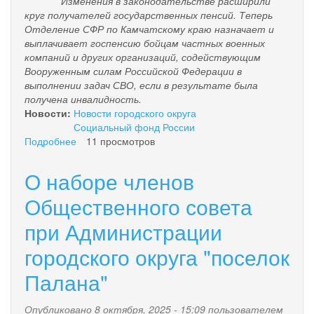
Изменения в законодательстве расширили
круг получателей государственных пенсий. Теперь
Отделение СФР по Камчатскому краю назначает и
выплачивает госпенсию бойцам частных военных
компаний и других организаций, содействующим
Вооруженным силам Российской Федерации в
выполнении задач СВО, если в результате была
получена инвалидность.
Новости:
Новости городского округа
Социальный фонд России
Подробнее
о
11 просмотров
Расширен
перечень
О наборе членов
участников
СВО,
Общественного совета
которые
при Администрации
получили
право
городского округа "поселок
на
вторую
Палана"
госпенсию
Опубликовано 8 октября, 2025 - 15:09 пользователем