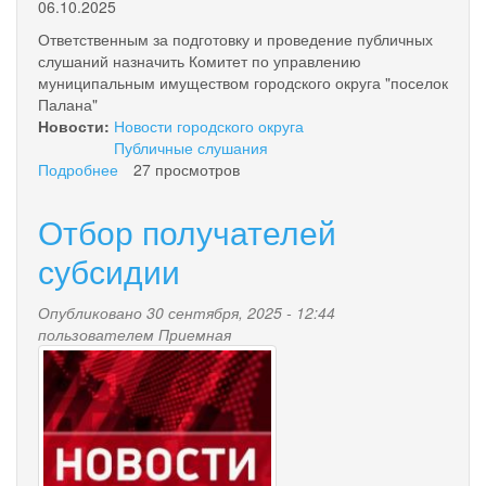
06.10.2025
Ответственным за подготовку и проведение публичных
слушаний назначить Комитет по управлению
муниципальным имуществом городского округа "поселок
Палана"
Новости:
Новости городского округа
Публичные слушания
Подробнее
о
27 просмотров
О
назначении
Отбор получателей
публичных
слушаний
субсидии
по
внесению
Опубликовано 30 сентября, 2025 - 12:44
изменений
пользователем
Приемная
в
news-
Правила
землепользования
palana.jpg
и
застройки
городского
округа