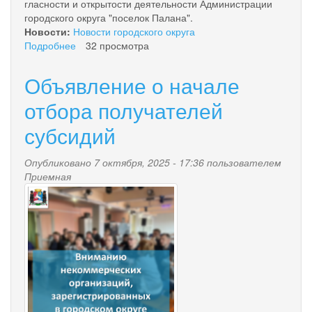
гласности и открытости деятельности Администрации
городского округа "поселок Палана".
Новости:
Новости городского округа
Подробнее
о
32 просмотра
О
наборе
Объявление о начале
членов
Общественного
отбора получателей
совета
субсидий
при
Администрации
городского
Опубликовано 7 октября, 2025 - 17:36 пользователем
округа
Приемная
"поселок
vnimaniyu_nko.png
Палана"