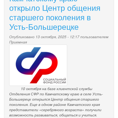
открыло Центр общения
округа
"поселок
старшего поколения в
Палана"
9-
Усть-Большерецке
го
созыва
Опубликовано 13 октября, 2025 - 12:17 пользователем
Приемная
pensionnyy_fond.png
10 октября
на базе клиентской службы
Отделения СФР по Камчатскому краю в селе Усть-
Большерецк открылся Центр общения старшего
поколения. Еще в одном районе Камчатского края
представители «серебряного возраста» получили
возможность развиваться, общаться и учиться.