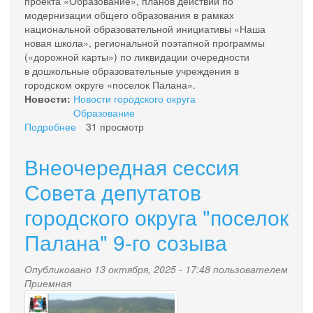
проекта «Образование», планов действий по
модернизации общего образования в рамках
национальной образовательной инициативы «Наша
новая школа», региональной поэтапной программы
(«дорожной карты») по ликвидации очередности
в дошкольные образовательные учреждения в
городском округе «поселок Палана».
Новости:
Новости городского округа
Образование
Подробнее
о
31 просмотр
ИТОГОВЫЙ
ОТЧЕТ
Внеочередная сессия
-
О
Совета депутатов
РЕЗУЛЬТАТАХ
городского округа "поселок
АНАЛИЗА
СОСТОЯНИЯ
Палана" 9-го созыва
И
ПЕРСПЕКТИВ
РАЗВИТИЯ
Опубликовано 13 октября, 2025 - 17:48 пользователем
СИСТЕМЫ
Приемная
vneocherednaya_sessiya_sd.
ОБРАЗОВАНИЯ
ЗА