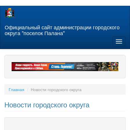
Перейти
к
основному
содержанию
Официальный сайт администрации городского
округа "поселок Палана"
Toggl
naviga
Главная
Новости городского округа
Новости городского округа