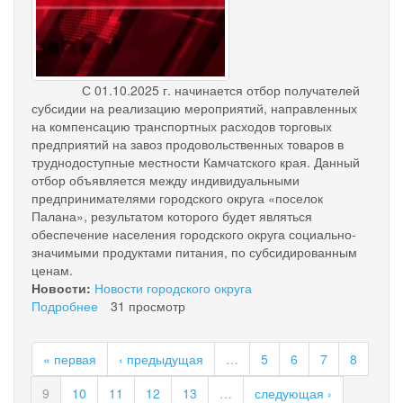
"поселок
Палана"
С 01.10.2025 г. начинается отбор получателей
субсидии на реализацию мероприятий, направленных
на компенсацию транспортных расходов торговых
предприятий на завоз продовольственных товаров в
труднодоступные местности Камчатского края. Данный
отбор объявляется между индивидуальными
предпринимателями городского округа «поселок
Палана», результатом которого будет являться
обеспечение населения городского округа социально-
значимыми продуктами питания, по субсидированным
ценам.
Новости:
Новости городского округа
Подробнее
о
31 просмотр
Отбор
получателей
« первая
‹ предыдущая
…
5
6
7
8
субсидии
9
10
11
12
13
…
следующая ›