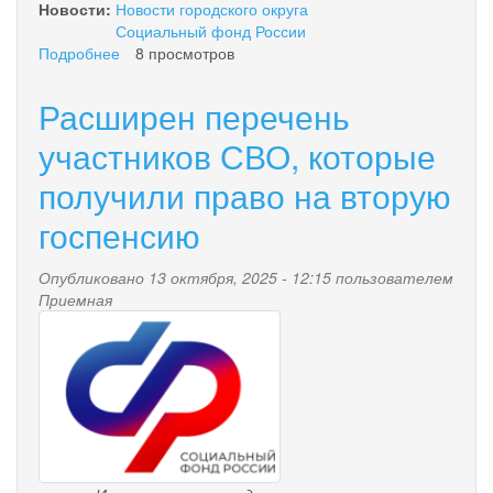
Новости:
Новости городского округа
Социальный фонд России
Подробнее
о
8 просмотров
Отделение
СФР
Расширен перечень
по
Камчатскому
участников СВО, которые
краю
получили право на вторую
открыло
Центр
госпенсию
общения
старшего
поколения
Опубликовано 13 октября, 2025 - 12:15 пользователем
в
Приемная
pensionnyy_fond.png
Усть-
Большерецке