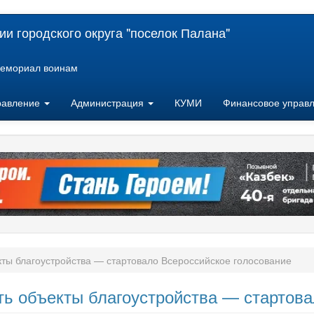
и городского округа "поселок Палана"
емориал воинам
равление
Администрация
КУМИ
Финансовое управ
кты благоустройства — стартовало Всероссийское голосование
ь объекты благоустройства — стартова