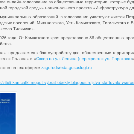
ое онлайн-голосование за общественные территории, которые буду
ой городской среды» национального проекта «Инфраструктура дл
х муниципальных образований в голосовании участвуют жители Пет
родских поселений, Мильковского, Усть-Камчатского, Тигильского и
 «село Тиличики».
026 года. От Камчатского края представлено 36 общественных прос
йства.
ана» предлагается к благоустройству две общественные территори
оселок Палана» и «
Сквер по ул. Ленина (перекресток ул. Поротова)
 можно на платформе
zagorodsreda.gosuslugi.ru
/ziteli-kamcatki-mogut-vybrat-obekty-bla
g
oustrojstva-startovalo-vser