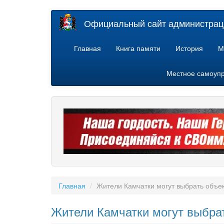
Перейти
Официальный сайт администраци
к
основному
содержанию
Главная
Книга памяти
История
М
Местное самоуп
Главная
Жители Камчатки могут выбрать объе
Жители Камчатки могут выбрат