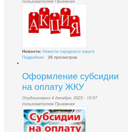
пользователем
Приемная
2.jpg
Новости:
Новости городского округа
Подробнее
о
26 просмотров
«В
Новый
Оформление субсидии
год
без
на оплату ЖКУ
долгов»
Опубликовано 4 декабря, 2023 - 15:37
пользователем
Приемная
3.jpg