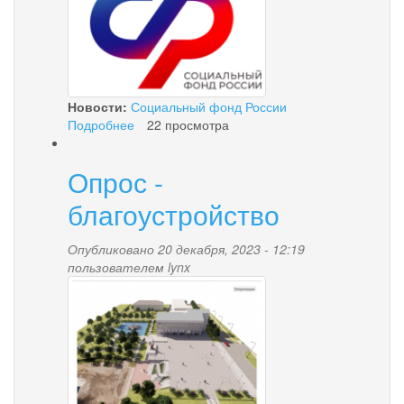
мест
на
территории
Камчатского
края
Новости:
Социальный фонд России
Подробнее
о
22 просмотра
Надбавка
к
Опрос -
пенсии
за
благоустройство
проживание
на
Опубликовано 20 декабря, 2023 - 12:19
Севере
пользователем
lynx
назначается
koncepciya_ploshchadi_im.
проактивно