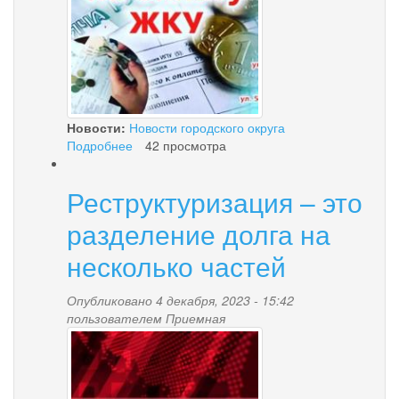
Новости:
Новости городского округа
Подробнее
о
42 просмотра
Оформление
субсидии
Реструктуризация – это
на
оплату
разделение долга на
ЖКУ
несколько частей
Опубликовано 4 декабря, 2023 - 15:42
пользователем
Приемная
news-
palana.jpg