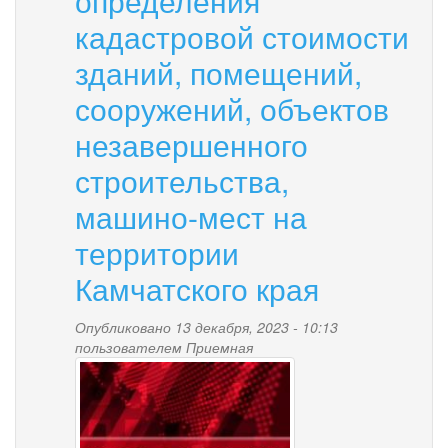
определения
7,5%
кадастровой стоимости
в
2024
зданий, помещений,
году
сооружений, объектов
незавершенного
строительства,
машино-мест на
территории
Камчатского края
Опубликовано 13 декабря, 2023 - 10:13
пользователем
Приемная
news-
palana.jpg