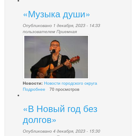
Россияне
могут
«Музыка души»
получать
заказные
письма
Опубликовано 1 декабря, 2023 - 14:33
Социального
пользователем
Приемная
1-
фонда
через
18.jpg
«Госпочту»
Новости:
Новости городского округа
Подробнее
о
70 просмотров
«Музыка
души»
«В Новый год без
долгов»
Опубликовано 4 декабря, 2023 - 15:30