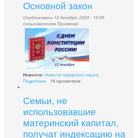
Основной закон
в
МКДОУ
Опубликовано 12 декабря, 2023 - 10:59
№
пользователем
Приемная
2
k3.jpg
«детский
сад
«Солнышко»
Новости:
Новости городского округа
Подробнее
о
19 просмотров
Конституция
–
Семьи, не
Основной
закон
использовавшие
материнский капитал,
получат индексацию на