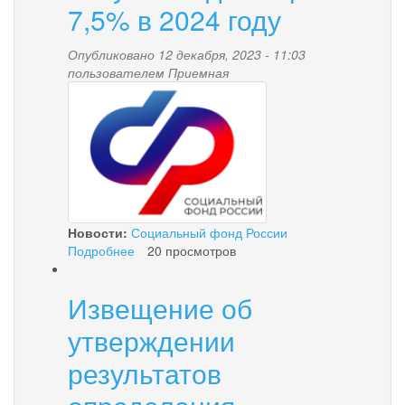
7,5% в 2024 году
Опубликовано 12 декабря, 2023 - 11:03
пользователем
Приемная
1.png
Новости:
Социальный фонд России
Подробнее
о
20 просмотров
Семьи,
не
Извещение об
использовавшие
материнский
утверждении
капитал,
получат
результатов
индексацию
на