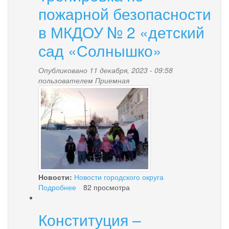
комиссии
пожарной безопасности
в МКДОУ № 2 «детский
сад «Солнышко»
Опубликовано 11 декабря, 2023 - 09:58
пользователем
Приемная
img_20231207_1016372.jp
Новости:
Новости городского округа
Подробнее
о
82 просмотра
Тренировка
по
Конституция –
пожарной
безопасности