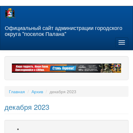
Перейти
к
основному
содержанию
Официальный сайт администрации городского
округа "поселок Палана"
Toggl
naviga
Главная
Архив
декабря 2023
декабря 2023