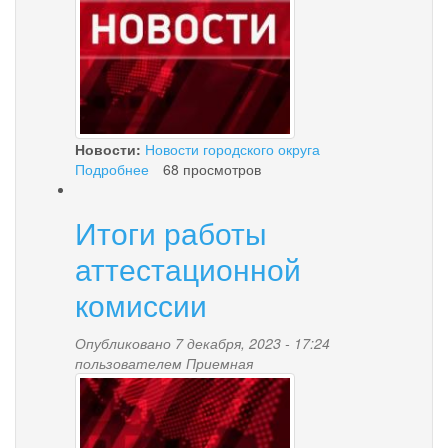
Новости:
Новости городского округа
Подробнее
о
68 просмотров
Реструктуризация
–
Итоги работы
это
разделение
аттестационной
долга
на
комиссии
несколько
частей
Опубликовано 7 декабря, 2023 - 17:24
пользователем
Приемная
news-
palana.jpg