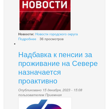
Новости:
Новости городского округа
Подробнее
о
36 просмотров
Извещение
об
Надбавка к пенсии за
утверждении
результатов
проживание на Севере
определения
кадастровой
назначается
стоимости
проактивно
зданий,
помещений,
сооружений,
Опубликовано 15 декабря, 2023 - 15:08
объектов
пользователем
Приемная
незавершенного
1.png
строительства,
машино-