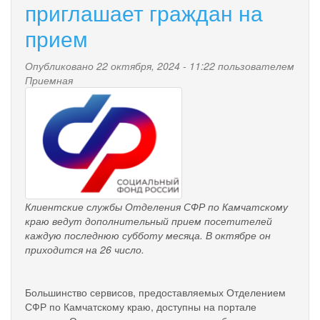
приглашает граждан на
за
уход
прием
к
пенсиям
Опубликовано 22 октября, 2024 - 11:22 пользователем
80-
Приемная
летних
pensionnyy_fond.png
граждан
и
людей
с
инвалидностью
I
группы
Клиентские службы Отделения СФР по Камчатскому
краю ведут дополнительный прием посетителей
каждую последнюю субботу месяца. В октябре он
приходится на 26 число.
Большинство сервисов, предоставляемых Отделением
СФР по Камчатскому краю, доступны на портале