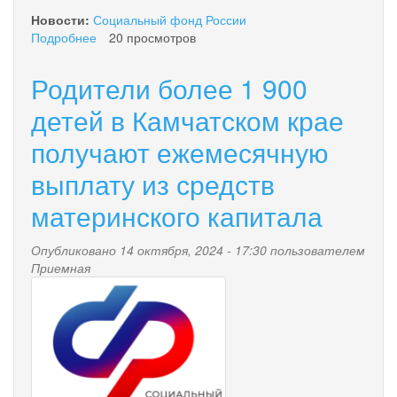
Новости:
Социальный фонд России
Подробнее
о
20 просмотров
Более
2
Родители более 1 900
600
медицинских
детей в Камчатском крае
работников
получают ежемесячную
Камчатского
края
выплату из средств
получили
специальную
материнского капитала
социальную
выплату
Опубликовано 14 октября, 2024 - 17:30 пользователем
Приемная
pensionnyy_fond.png