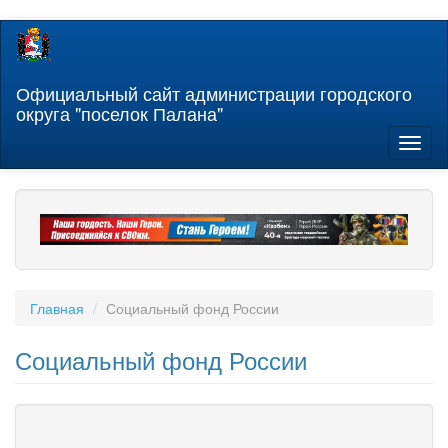
Перейти
к
основному
содержанию
Официальный сайт администрации городского
округа "поселок Палана"
Toggl
naviga
Главная
Социальный фонд России
Социальный фонд России