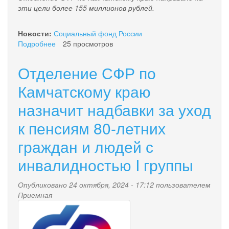
эти цели более 155 миллионов рублей.
Новости:
Социальный фонд России
Подробнее
о
25 просмотров
Более
2
Отделение СФР по
300
работающих
Камчатскому краю
родителей
назначит надбавки за уход
Камчатского
края
к пенсиям 80-летних
получают
пособие
граждан и людей с
по
уходу
инвалидностью I группы
за
ребенком
Опубликовано 24 октября, 2024 - 17:12 пользователем
до
Приемная
1,5
pensionnyy_fond.png
лет