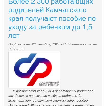
Более 2 300 работающих
2024
года
родителей Камчатского
в
края получают пособие по
Камчатском
крае
уходу за ребенком до 1,5
единовременную
выплату
лет
при
рождении
Опубликовано 28 октября, 2024 - 10:56 пользователем
ребенка
Приемная
получили
pensionnyy_fond.png
родители
более
1
600
детей
В Камчатском крае 2 323 работающих родителя
находятся в отпуске по уходу за ребенком до
полутора лет и получают ежемесячное пособие.
Отделение СФР по Камчатскому краю направило на