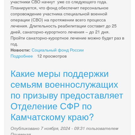
участники СВО начнут уже со следующего года.
Планируется, что фонд обеспечит персональное
сопровождение участника специальной военной
операции (СВО) на протяжении всего процесса
лечения. Длительность реабилитации составит до 25
дней, санаторно-курортного лечения – до 21 дня.
Пройти санаторно-курортное лечение можно будет раз в
год.
Новости:
Социальный фонд России
Подробнее
о
12 просмотров
С
2025
Какие меры поддержки
года
ветераны
семьям военнослужащих
СВО
по призыву предоставляет
будут
проходить
Отделение СФР по
лечение
в
Камчатскому краю?
центрах
реабилитации
Опубликовано 7 ноября, 2024 - 09:31 пользователем
Социального
Приемная
фонда