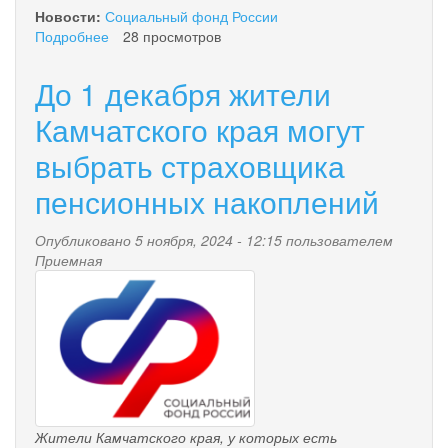
Новости:
Социальный фонд России
Подробнее
о
28 просмотров
Какие
меры
До 1 декабря жители
поддержки
семьям
Камчатского края могут
военнослужащих
выбрать страховщика
по
призыву
пенсионных накоплений
предоставляет
Отделение
СФР
Опубликовано 5 ноября, 2024 - 12:15 пользователем
по
Приемная
pensionnyy_fond.png
Камчатскому
краю?
Жители Камчатского края, у которых есть