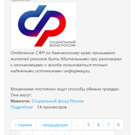
pensionnyy_fond.png
из
средств
материнского
капитала
Отделение СФР по Камчатскому краю призывает
жителей региона быть бдительными при разговорах
с незнакомцами и всегда пользоваться только
надежными источниками информации.
Мошенники постоянно ищут способы обмана граждан.
Они могут:
Новости:
Социальный фонд России
Подробнее
о
14 просмотров
Отделение
СФР
« первая
‹ предыдущая
…
5
6
7
8
по
Камчатскому