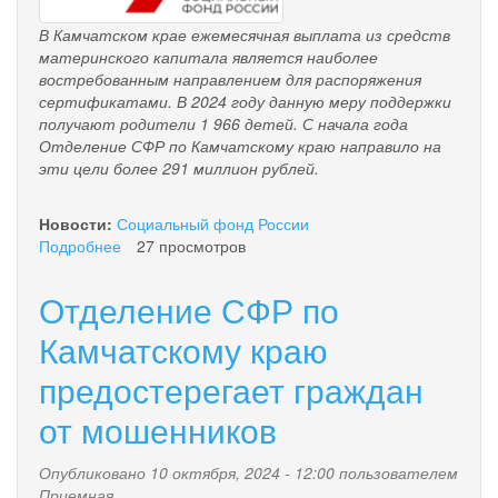
В Камчатском крае ежемесячная выплата из средств
материнского капитала является наиболее
востребованным направлением для распоряжения
сертификатами. В 2024 году данную меру поддержки
получают родители 1 966 детей. С начала года
Отделение СФР по Камчатскому краю направило на
эти цели более 291 миллион рублей.
Новости:
Социальный фонд России
Подробнее
о
27 просмотров
Родители
более
Отделение СФР по
1
900
Камчатскому краю
детей
предостерегает граждан
в
Камчатском
от мошенников
крае
получают
ежемесячную
Опубликовано 10 октября, 2024 - 12:00 пользователем
выплату
Приемная