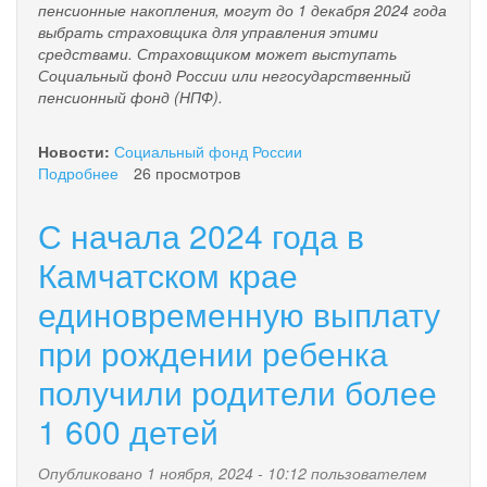
пенсионные накопления, могут до 1 декабря 2024 года
выбрать страховщика для управления этими
средствами. Страховщиком может выступать
Социальный фонд России или негосударственный
пенсионный фонд (НПФ).
Новости:
Социальный фонд России
Подробнее
о
26 просмотров
До
1
С начала 2024 года в
декабря
жители
Камчатском крае
Камчатского
единовременную выплату
края
могут
при рождении ребенка
выбрать
страховщика
получили родители более
пенсионных
накоплений
1 600 детей
Опубликовано 1 ноября, 2024 - 10:12 пользователем