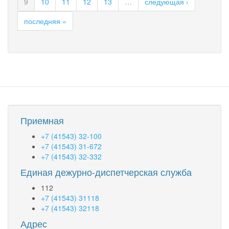
9
10
11
12
13
…
следующая ›
краю
предостерегает
последняя »
граждан
от
мошенников
Приемная
+7 (41543) 32-100
+7 (41543) 31-672
+7 (41543) 32-332
Единая дежурно-диспетчерская служба
112
+7 (41543) 31118
+7 (41543) 32118
Адрес