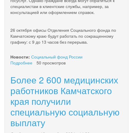
госуслуг. Однако граждане всегда могут обратиться к
специалистам в клиентские службы, например, за
консультацией или оформлением справок.
26 октября офисы Отделения Социального фонда по
Камчатскому краю будут работать по сокращенному
графику: с 9 до 13 часов без перерыва.
Новости:
Социальный фонд России
Подробнее
о
50 просмотров
26
октября
Более 2 600 медицинских
(в
субботу)
работников Камчатского
Отделение
края получили
СФР
по
специальную социальную
Камчатскому
краю
выплату
приглашает
граждан