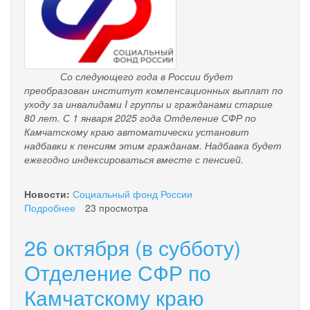
Со следующего года в России будет
преобразован институт компенсационных выплат по
уходу за инвалидами I группы и гражданами старше
80 лет. С 1 января 2025 года Отделение СФР по
Камчатскому краю автоматически установит
надбавки к пенсиям этим гражданам. Надбавка будет
ежегодно индексироваться вместе с пенсией.
Новости:
Социальный фонд России
Подробнее
о
23 просмотра
Отделение
СФР
26 октября (в субботу)
по
Камчатскому
Отделение СФР по
краю
Камчатскому краю
назначит
надбавки