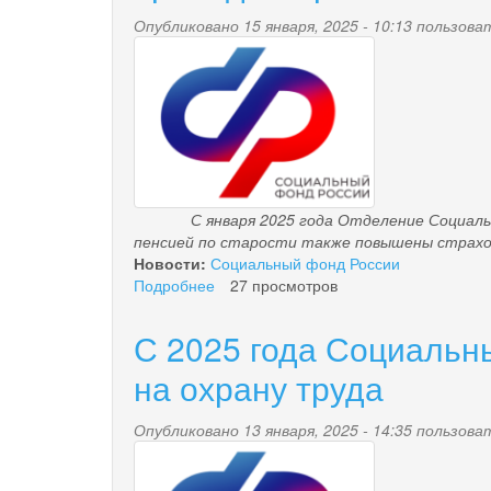
краю
Опубликовано 15 января, 2025 - 10:13 пользов
предупреждает
pensionnyy_fond.png
о
новом
виде
телефонного
мошенничества
С января 2025 года Отделение Социального
пенсией по старости также повышены страхов
Новости:
Социальный фонд России
Подробнее
о
27 просмотров
Страховые
пенсии
С 2025 года Социальн
82
тысяч
на охрану труда
пенсионеров
Камчатского
Опубликовано 13 января, 2025 - 14:35 пользов
края
pensionnyy_fond.png
проиндексированы
на