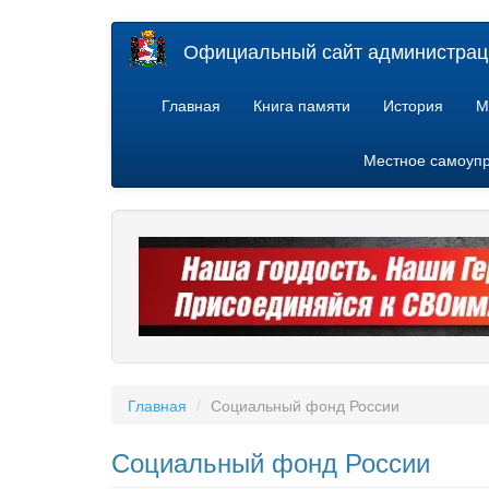
Перейти
Официальный сайт администраци
к
основному
содержанию
Главная
Книга памяти
История
М
Местное самоуп
Главная
Социальный фонд России
Социальный фонд России