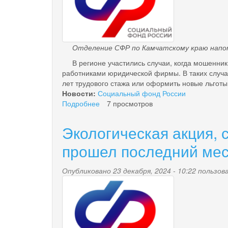
дни
Отделение СФР по Камчатскому краю напо
В регионе участились случаи, когда мошенник
работниками юридической фирмы. В таких случа
лет трудового стажа или оформить новые льготы
Новости:
Социальный фонд России
Подробнее
о
7 просмотров
Отделение
СФР
Экологическая акция, 
по
Камчатскому
прошел последний мес
краю
предостерегает
Опубликовано 23 декабря, 2024 - 10:22 польз
граждан
pensionnyy_fond.png
от
мошенников