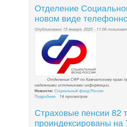
2025
Отделение Социальног
года
ветераны
новом виде телефонн
СВО
смогут
Опубликовано 15 января, 2025 - 11:06 пользов
получить
pensionnyy_fond.png
бесплатные
услуги
по
санаторно-
курортному
лечению
и
медицинской
Отделение СФР по Камчатскому краю призыв
реабилитации
надежными источниками информации.
Новости:
Социальный фонд России
Подробнее
о
14 просмотров
Отделение
Социального
Страховые пенсии 82 
фонда
по
проиндексированы на 
Камчатскому