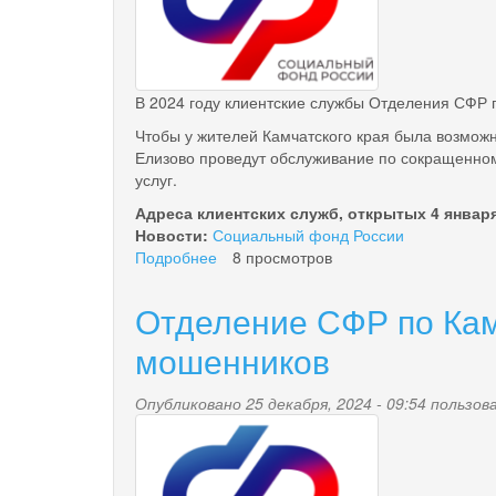
охрану
труда
В 2024 году клиентские службы Отделения СФР п
Чтобы у жителей Камчатского края была возможн
Елизово проведут обслуживание по сокращенному
услуг.
Адреса клиентских служб, открытых 4 январ
Новости:
Социальный фонд России
Подробнее
о
8 просмотров
График
работы
Отделение СФР по Кам
Отделения
СФР
мошенников
по
Камчатскому
Опубликовано 25 декабря, 2024 - 09:54 польз
краю
pensionnyy_fond.png
в
новогодние
праздничные