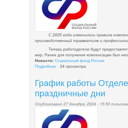
7,3%
С 2025 года изменились правила компенса
производственный травматизм и профессиона
Теперь работодатели будут предоставлять в 
мер. Ранее для получения компенсации был не
Новости:
Социальный фонд России
Подробнее
о
24 просмотра
С
2025
График работы Отделе
года
Социальный
праздничные дни
фонд
упростил
Опубликовано 27 декабря, 2024 - 15:50 польз
работодателям
pensionnyy_fond.png
возмещение
затрат
на