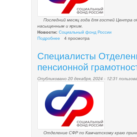
Последний месяц года для гостей Центра 
насыщенным и ярким.
Новости:
Социальный фонд России
Подробнее
о
4 просмотра
Экологическая
акция,
Специалисты Отделени
скандинавская
ходьба,
пенсионной грамотност
помощь
участникам
Опубликовано 20 декабря, 2024 - 12:31 польз
СВО:
pensionnyy_fond.png
как
прошел
последний
месяц
2024
года
в
Центре
Отделение СФР по Камчатскому краю приняло
общения