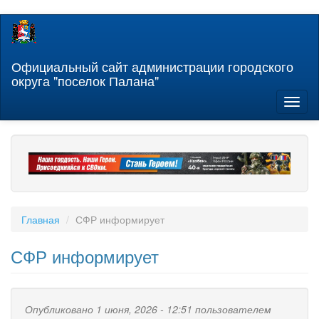
Перейти
к
основному
содержанию
Официальный сайт администрации городского
округа "поселок Палана"
Toggl
naviga
Главная
СФР информирует
СФР информирует
Опубликовано 1 июня, 2026 - 12:51 пользователем