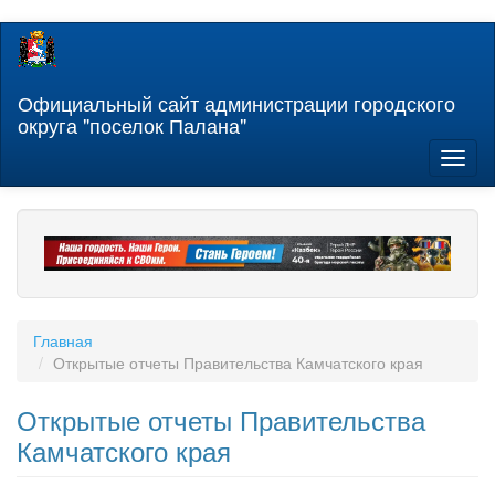
Перейти
к
основному
содержанию
Официальный сайт администрации городского
округа "поселок Палана"
Toggl
naviga
Главная
Открытые отчеты Правительства Камчатского края
Открытые отчеты Правительства
Камчатского края