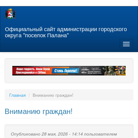
Перейти
к
основному
содержанию
Официальный сайт администрации городского
округа "поселок Палана"
Toggl
naviga
Главная
Вниманию граждан!
Вниманию граждан!
Опубликовано 28 мая, 2026 - 14:14 пользователем