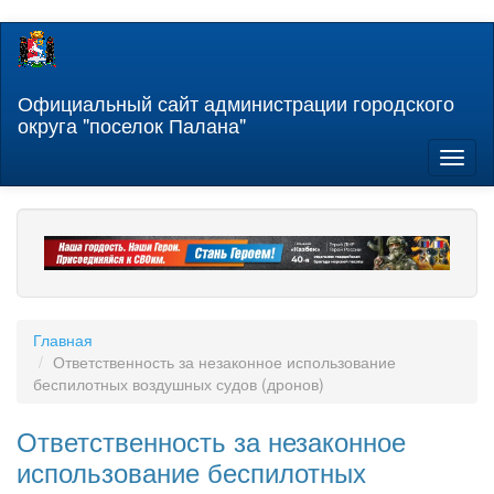
Перейти
к
основному
содержанию
Официальный сайт администрации городского
округа "поселок Палана"
Toggl
naviga
Главная
Ответственность за незаконное использование
беспилотных воздушных судов (дронов)
Ответственность за незаконное
использование беспилотных