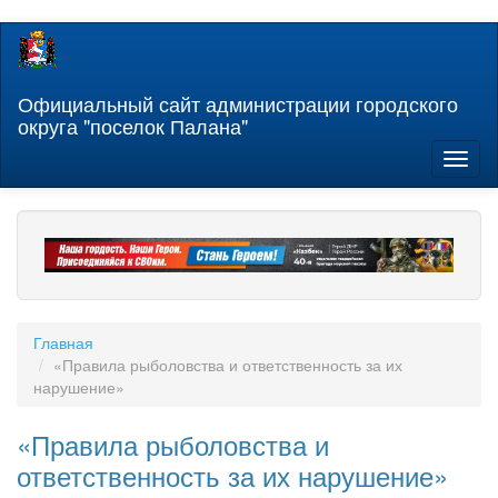
Перейти
к
основному
содержанию
Официальный сайт администрации городского
округа "поселок Палана"
Toggl
naviga
Главная
«Правила рыболовства и ответственность за их
нарушение»
«Правила рыболовства и
ответственность за их нарушение»