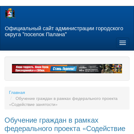
Перейти
к
основному
содержанию
Официальный сайт администрации городского
округа "поселок Палана"
Toggl
naviga
Главная
Обучение граждан в рамках федерального проекта
«Содействие занятости»
Обучение граждан в рамках
федерального проекта «Содействие