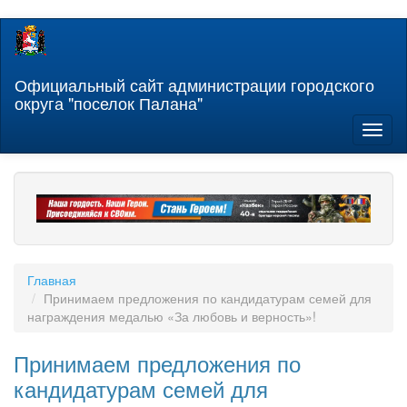
Перейти
к
основному
содержанию
Официальный сайт администрации городского
округа "поселок Палана"
Toggl
naviga
Главная
Принимаем предложения по кандидатурам семей для
награждения медалью «За любовь и верность»!
Принимаем предложения по
кандидатурам семей для