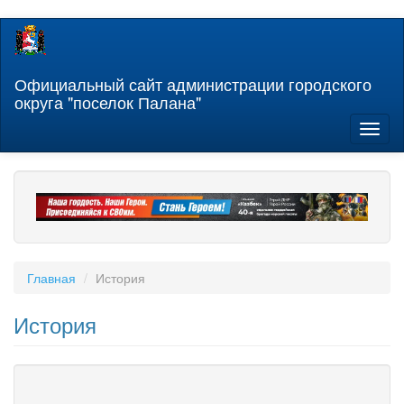
Перейти
к
основному
содержанию
Официальный сайт администрации городского
округа "поселок Палана"
Toggl
naviga
Главная
История
История