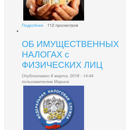
Подробнее
о
112 просмотров
«Формирование
комфортной
ОБ ИМУЩЕСТВЕННЫХ
городской
среды»
НАЛОГАХ с
для
территории
ФИЗИЧЕСКИХ ЛИЦ
городского
округа
Опубликовано 6 марта, 2018 - 14:44
«поселок
пользователем
Марина
Палана»
nalogovaya.png