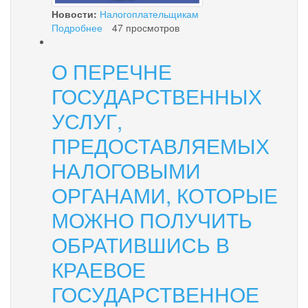
Новости:
Налогоплательщикам
Подробнее
о
47 просмотров
ОБ
ИМУЩЕСТВЕННЫХ
О ПЕРЕЧНЕ
НАЛОГАХ
с
ГОСУДАРСТВЕННЫХ
ФИЗИЧЕСКИХ
ЛИЦ
УСЛУГ,
ПРЕДОСТАВЛЯЕМЫХ
НАЛОГОВЫМИ
ОРГАНАМИ, КОТОРЫЕ
МОЖНО ПОЛУЧИТЬ
ОБРАТИВШИСЬ В
КРАЕВОЕ
ГОСУДАРСТВЕННОЕ