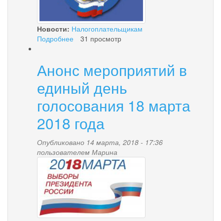
Новости:
Налогоплательщикам
Подробнее
о
31 просмотр
Важная
информация!
Анонс мероприятий в
«День
открытых
единый день
дверей»
голосования 18 марта
2018 года
Опубликовано 14 марта, 2018 - 17:36
пользователем
Марина
na_zastavku_k_novosti.jpg