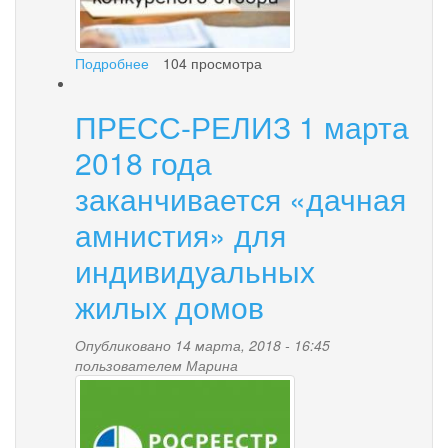
Подробнее
о
104 просмотра
МКОУ
«СОШ
ПРЕСС-РЕЛИЗ 1 марта
№1
пгт
2018 года
Палана»
-
заканчивается «дачная
победитель
амнистия» для
в
конкурсе
индивидуальных
проектов
национальных
жилых домов
языков
коренных
малочисленных
Опубликовано 14 марта, 2018 - 16:45
народов
пользователем
Марина
i.jpg
Севера,
Сибири
и
Дальнего