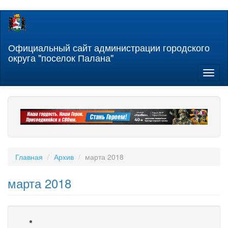
Перейти
к
основному
содержанию
Официальный сайт администрации городского
округа "поселок Палана"
Toggl
naviga
Главная
Архив
марта 2018
марта 2018