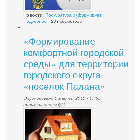
Новости:
Прокуратура информирует
Подробнее
о
28 просмотров
Информация
о
«Формирование
приеме
граждан
комфортной городской
прокуратурой
Тигильского
среды» для территории
района
городского округа
в
преддверии
«поселок Палана»
и
в
день
Опубликовано 6 марта, 2018 - 17:55
проведения
пользователем
lynx
выборов
mkd_0.jpg
Президента
Российской
Федерации