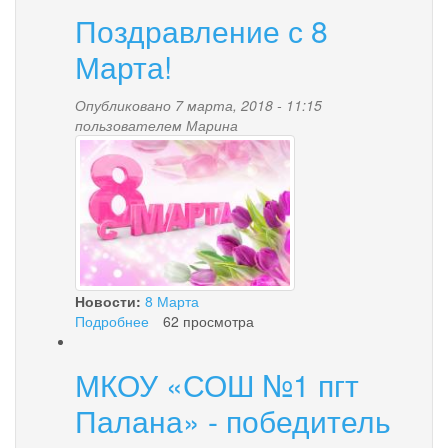
РЕЛИЗ
ПРЕДОСТАВЛЕНИЯ
Поздравление с 8
ГОСУДАРСТВЕННЫХ
Марта!
И
МУНИЦИПАЛЬНЫХ
УСЛУГ»
Опубликовано 7 марта, 2018 - 11:15
пользователем
Марина
love-
vera-
08032017-
5.jpg
Новости:
8 Марта
Подробнее
о
62 просмотра
Поздравление
с
МКОУ «СОШ №1 пгт
8
Марта!
Палана» - победитель