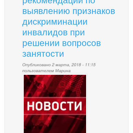
гражданской
выявлению признаков
обороны
дискриминации
инвалидов при
решении вопросов
занятости
Опубликовано 2 марта, 2018 - 11:15
пользователем
Марина
news-
palana.jpg