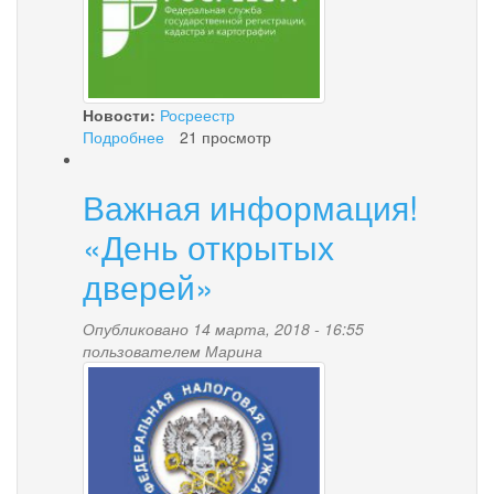
Востока
и
иных
этнокультурных
предметов
Новости:
Росреестр
Подробнее
о
21 просмотр
ПРЕСС-
РЕЛИЗ
Важная информация!
1
марта
«День открытых
2018
года
дверей»
заканчивается
«дачная
Опубликовано 14 марта, 2018 - 16:55
амнистия»
пользователем
Марина
для
nalogovaya.png
индивидуальных
жилых
домов