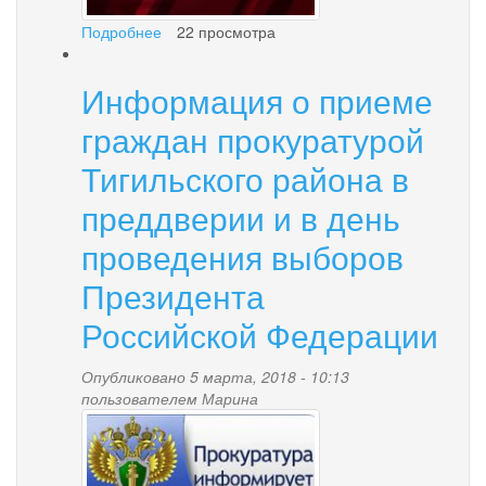
Подробнее
о
22 просмотра
Методические
рекомендации
Информация о приеме
по
выявлению
граждан прокуратурой
признаков
дискриминации
Тигильского района в
инвалидов
преддверии и в день
при
решении
проведения выборов
вопросов
занятости
Президента
Российской Федерации
Опубликовано 5 марта, 2018 - 10:13
пользователем
Марина
prokuratura-
1.jpg