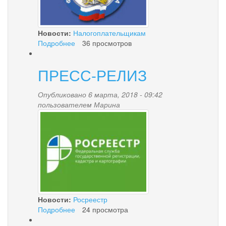
Новости:
Налогоплательщикам
Подробнее
о
36 просмотров
О
ПЕРЕЧНЕ
ПРЕСС-РЕЛИЗ
ГОСУДАРСТВЕННЫХ
УСЛУГ,
ПРЕДОСТАВЛЯЕМЫХ
Опубликовано 6 марта, 2018 - 09:42
НАЛОГОВЫМИ
пользователем
Марина
i.jpg
ОРГАНАМИ,
КОТОРЫЕ
МОЖНО
ПОЛУЧИТЬ
ОБРАТИВШИСЬ
В
КРАЕВОЕ
ГОСУДАРСТВЕННОЕ
КАЗЕННОЕ
Новости:
Росреестр
УЧРЕЖДЕНИЕ
Подробнее
о
24 просмотра
«МНОГОФУНКЦИОНАЛЬНЫЙ
ПРЕСС-
ЦЕНТР