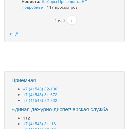
Новости:
Выборы Президента РФ
Подробнее
о
117 просмотров
Анонс
мероприятий
1 из 3
›
в
единый
ещё
день
голосования
18
марта
2018
года
Приемная
+7 (41543) 32-100
+7 (41543) 31-672
+7 (41543) 32-332
Единая дежурно-диспетчерская служба
112
+7 (41543) 31118