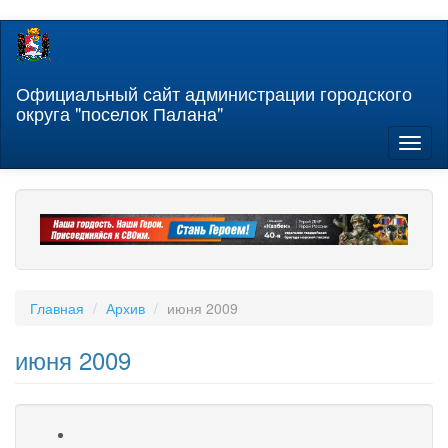
Перейти
к
основному
содержанию
Официальный сайт администрации городского
округа "поселок Палана"
Toggl
naviga
Главная
Архив
июня 2009
июня 2009