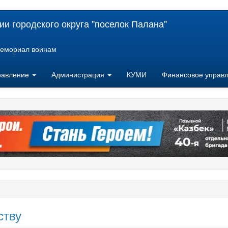
и городского округа "поселок Палана"
емориал воинам
равление
Администрация
КУМИ
Финансовое управ
ству