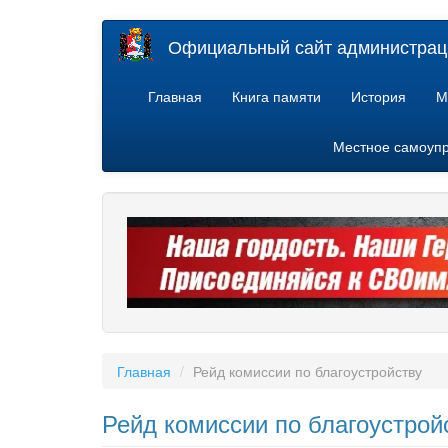
Перейти
Официальный сайт администраци
к
основному
содержанию
Главная
Книга памяти
История
М
Местное самоуп
Главная
Рейд комиссии по благоустройству
Рейд комиссии по благоустрой