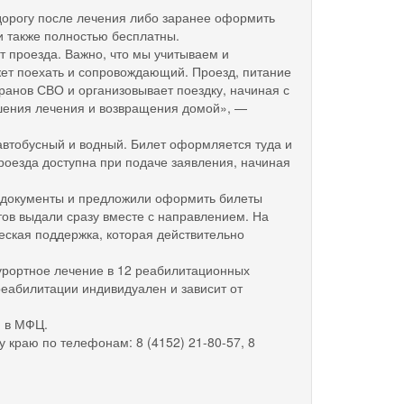
 дорогу после лечения либо заранее оформить
и также полностью бесплатны.
 проезда. Важно, что мы учитываем и
жет поехать и сопровождающий. Проезд, питание
анов СВО и организовывает поездку, начиная с
ршения лечения и возвращения домой», —
втобусный и водный. Билет оформляется туда и
оезда доступна при подаче заявления, начиная
е документы и предложили оформить билеты
тов выдали сразу вместе с направлением. На
еская поддержка, которая действительно
урортное лечение в 12 реабилитационных
реабилитации индивидуален и зависит от
и в МФЦ.
 краю по телефонам: 8 (4152) 21-80-57, 8