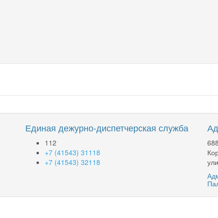
Единая дежурно-диспетчерская служба
Ад
112
688
+7 (41543) 31118
Кор
+7 (41543) 32118
ули
Адм
Па