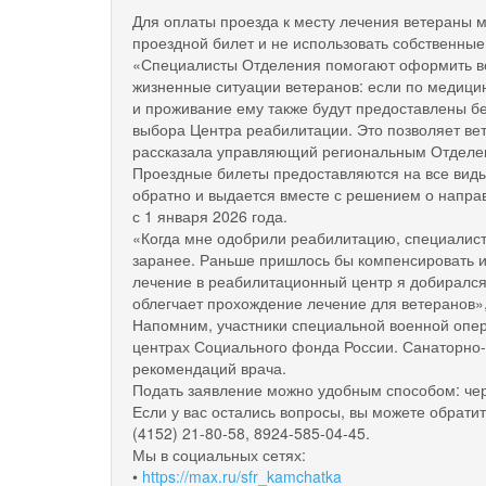
Для оплаты проезда к месту лечения ветераны м
проездной билет и не использовать собственные
«Специалисты Отделения помогают оформить вс
жизненные ситуации ветеранов: если по медици
и проживание ему также будут предоставлены б
выбора Центра реабилитации. Это позволяет ве
рассказала управляющий региональным Отделен
Проездные билеты предоставляются на все вид
обратно и выдается вместе с решением о напра
с 1 января 2026 года.
«Когда мне одобрили реабилитацию, специалис
заранее. Раньше пришлось бы компенсировать их
лечение в реабилитационный центр я добирался
облегчает прохождение лечение для ветеранов»
Напомним, участники специальной военной опер
центрах Социального фонда России. Санаторно-к
рекомендаций врача.
Подать заявление можно удобным способом: чер
Если у вас остались вопросы, вы можете обрати
(4152) 21-80-58, 8924-585-04-45.
Мы в социальных сетях:
•
https://max.ru/sfr_kamchatka