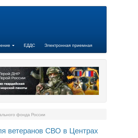
ление
ЕДДС
Электронная приемная
ального фонда России
ля ветеранов СВО в Центрах