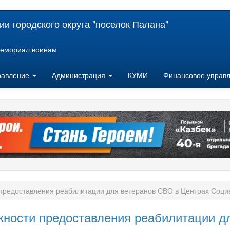
и городского округа "поселок Палана"
емориал воинам
равление
Администрация
КУМИ
Финансовое управ
предоставления реабилитации для ветеранов СВО в Центрах Соци
жности предоставления реабилитации д