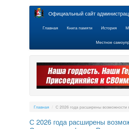
Перейти
Официальный сайт администраци
к
основному
содержанию
Главная
Книга памяти
История
М
Местное самоуп
Главная
С 2026 года расширены возможности 
С 2026 года расширены возмо