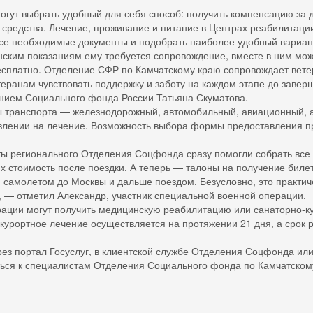
огут выбрать удобный для себя способ: получить компенсацию за
 средства. Лечение, проживание и питание в Центрах реабилитаци
е необходимые документы и подобрать наиболее удобный вариант
нским показаниям ему требуется сопровождение, вместе в ним мо
есплатно. Отделение СФР по Камчатскому краю сопровождает ветер
теранам чувствовать поддержку и заботу на каждом этапе до заве
ием Социального фонда России Татьяна Скуматова.
ы транспорта — железнодорожный, автомобильный, авиационный, а
влении на лечение. Возможность выбора формы предоставления пр
ты регионального Отделения Соцфонда сразу помогли собрать вс
 стоимость после поездки. А теперь — талоны на получение биле
 самолетом до Москвы и дальше поездом. Безусловно, это практич
, — отметил Александр, участник специальной военной операции.
ации могут получить медицинскую реабилитацию или санаторно-к
урортное лечение осуществляется на протяжении 21 дня, а срок 
ез портал Госуслуг, в клиентской службе Отделения Соцфонда ил
ться к специалистам Отделения Социального фонда по Камчатскому