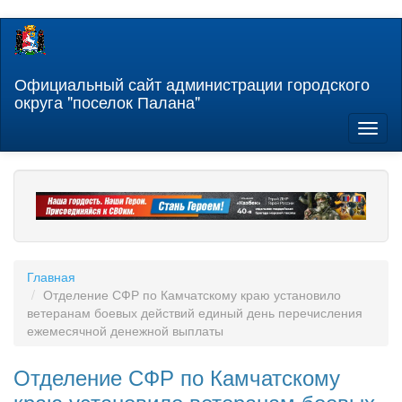
Перейти
к
основному
содержанию
Официальный сайт администрации городского
округа "поселок Палана"
Toggl
naviga
Главная
Отделение СФР по Камчатскому краю установило
ветеранам боевых действий единый день перечисления
ежемесячной денежной выплаты
Отделение СФР по Камчатскому
краю установило ветеранам боевых