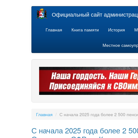
Перейти
Официальный сайт администраци
к
основному
содержанию
Главная
Книга памяти
История
М
Местное самоуп
Главная
С начала 2025 года более 2 500 пен
С начала 2025 года более 2 5