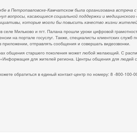
 Петропавловске-Камчатском была организована встреча с У
ул вопросы, касающиеся социальной поддержки и медицинского 
циативы, которые могли бы повысить качество жизни жителей
в селе Мильково и пгт. Палана прошли уроки цифровой грамотнос
пенсии на портале госуслуг. Также, специалисты клиентских служ
 в приложении, отправлять сообщения и совершать видеозвонки.
рах общения старшего поколения может любой желающий. С распи
 «Информация для жителей региона. Центры общения для людей с
можете обратиться в единый контакт-центр по номеру: 8 -800-100-0