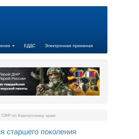
ление
ЕДДС
Электронная приемная
я СФР по Камчатскому краю
ия старшего поколения