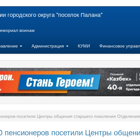
и городского округа "поселок Палана"
емориал воинам
равление
Администрация
КУМИ
Финансовое управ
сионеров посетили Центры общения старшего поколения Отделени
00 пенсионеров посетили Центры общен