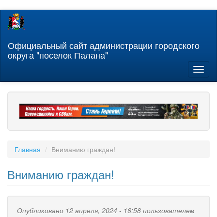
Перейти
к
основному
содержанию
Официальный сайт администрации городского
округа "поселок Палана"
Toggl
naviga
Главная
Вниманию граждан!
Вниманию граждан!
Опубликовано 12 апреля, 2024 - 16:58 пользователем