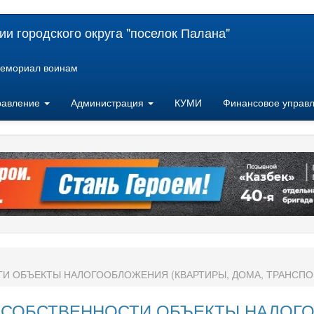
и городского округа "поселок Палана"
емориал воинам
равление
Администрация
КУМИ
Финансовое управ
И ОБЪЕКТЫ НАЛОГООБЛОЖЕНИЯ (КВАРТИРЫ, ДОМА, ТРАНСПО
 СОБСТВЕННОСТИ ОБЪЕКТЫ НАЛОГО