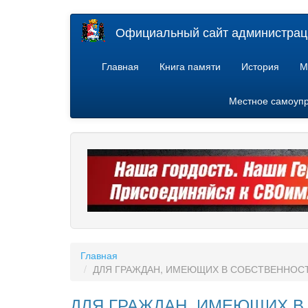
Перейти
Официальный сайт администраци
к
основному
содержанию
Главная
Книга памяти
История
М
Местное самоуп
Главная
ДЛЯ ГРАЖДАН, ИМЕЮЩИХ В СОБСТВЕННОСТ
ДЛЯ ГРАЖДАН, ИМЕЮЩИХ В