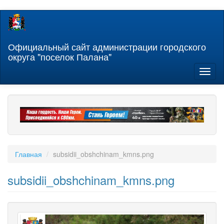
Перейти
к
основному
содержанию
Официальный сайт администрации городского
округа "поселок Палана"
Toggl
naviga
Главная
subsidii_obshchinam_kmns.png
subsidii_obshchinam_kmns.png