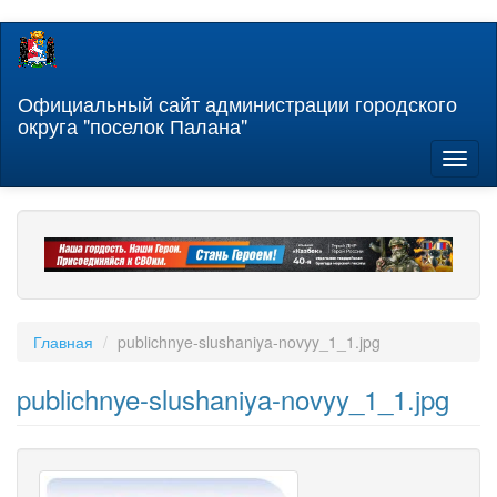
Перейти
к
основному
содержанию
Официальный сайт администрации городского
округа "поселок Палана"
Toggl
naviga
Главная
publichnye-slushaniya-novyy_1_1.jpg
publichnye-slushaniya-novyy_1_1.jpg