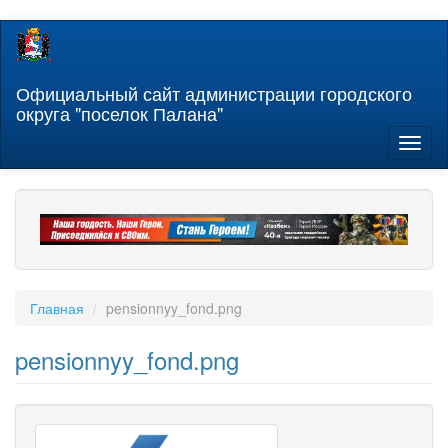
Перейти
к
основному
содержанию
Официальный сайт администрации городского
округа "поселок Палана"
Toggl
naviga
Главная
pensionnyy_fond.png
pensionnyy_fond.png