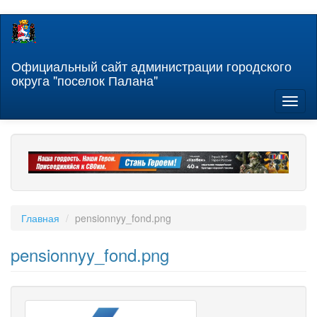
Перейти
к
основному
содержанию
Официальный сайт администрации городского
округа "поселок Палана"
Toggl
naviga
Главная
pensionnyy_fond.png
pensionnyy_fond.png