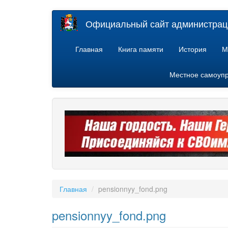
Перейти
Официальный сайт администраци
к
основному
содержанию
Главная
Книга памяти
История
М
Местное самоуп
Главная
pensionnyy_fond.png
pensionnyy_fond.png