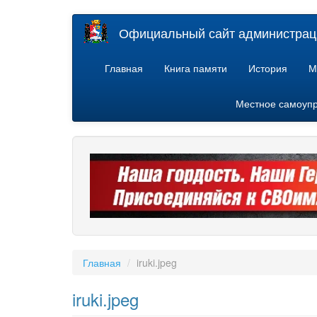
Перейти
Официальный сайт администраци
к
основному
содержанию
Главная
Книга памяти
История
М
Местное самоуп
Главная
iruki.jpeg
iruki.jpeg