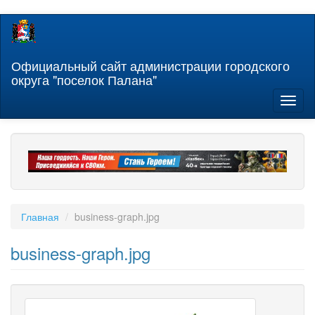
Перейти
к
основному
содержанию
Официальный сайт администрации городского
округа "поселок Палана"
Toggl
naviga
Главная
business-graph.jpg
business-graph.jpg