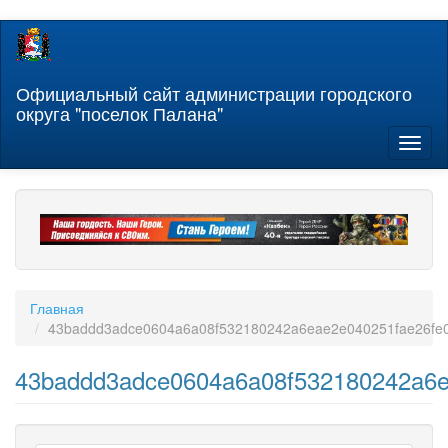
Перейти
к
основному
содержанию
Официальный сайт администрации городского
округа "поселок Палана"
Toggl
naviga
Главная
43baddd3adce0604a6a08f532180242a6eae2e040251fae26fe0
43baddd3adce0604a6a08f532180242a6e