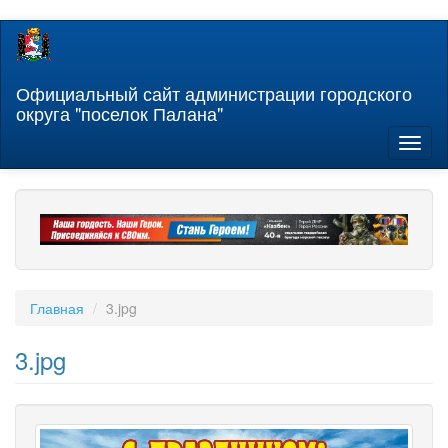
Перейти
к
основному
содержанию
Официальный сайт администрации городского
округа "поселок Палана"
Toggl
naviga
Главная
3.jpg
3.jpg