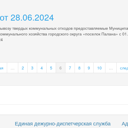
от 28.06.2024
 вывозу твердых коммунальных отходов предоставляемые Муници
мунального хозяйства городского округа «поселок Палана» с 01.
24
ая
…
2
3
4
5
6
7
8
9
10
…
сле
Единая дежурно-диспетчерская служба
Ад