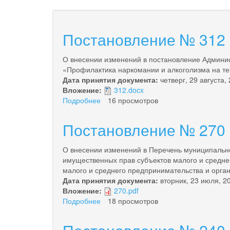
Постановление № 312 о
О внесении изменений в постановление Админис
«Профилактика наркомании и алкоголизма на те
Дата принятия документа:
четверг, 29 августа,
Вложение:
312.docx
Подробнее
о
16 просмотров
Постановление
№
Постановление № 270 о
312
от
О внесении изменений в Перечень муниципальног
29.08.2024
имущественных прав субъектов малого и средне
года
малого и среднего предпринимательства и орга
Дата принятия документа:
вторник, 23 июля, 2
Вложение:
270.pdf
Подробнее
о
18 просмотров
Постановление
№