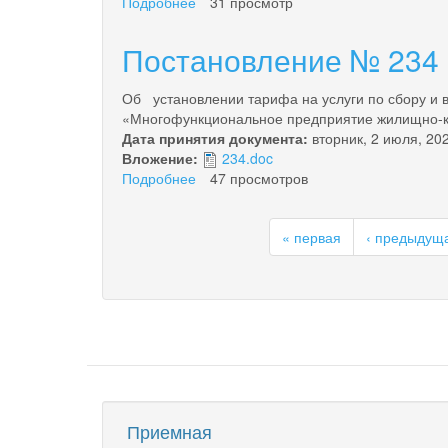
Подробнее
о
31 просмотр
программы
Постановление
«Энергоэффективность,
№
Постановление № 234 
развитие
235
энергетики
от
и
Об установлении тарифа на услуги по сбору и
28.06.2024
коммунального
«Многофункциональное предприятие жилищно-ком
хозяйства,
Дата принятия документа:
вторник, 2 июля, 20
обеспечение
Вложение:
234.doc
жителей
Подробнее
о
47 просмотров
городского
Постановление
округа
№
«по
« первая
‹ предыдущ
234
от
28.06.2024
Приемная