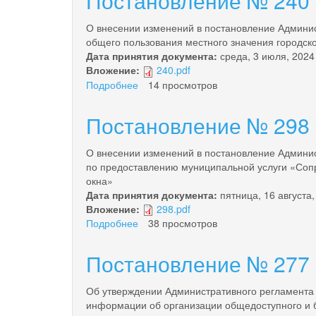
Постановление № 240 о
270
от
О внесении изменений в постановление Админис
23.07.2024
общего пользования местного значения городс
года
Дата принятия документа:
среда, 3 июля, 2024
Вложение:
240.pdf
Подробнее
о
14 просмотров
Постановление
№
Постановление № 298 о
240
от
О внесении изменений в постановление Админис
03.07.2024
по предоставлению муниципальной услуги «Сопр
года
окна»
Дата принятия документа:
пятница, 16 августа,
Вложение:
298.pdf
Подробнее
о
38 просмотров
Постановление
№
Постановление № 277 о
298
от
Об утверждении Административного регламента
16.08.2024
информации об организации общедоступного и б
года