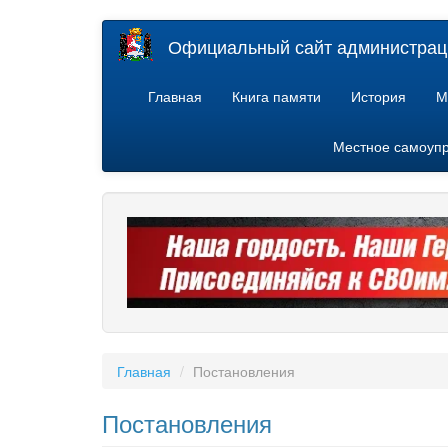
Перейти
Официальный сайт администраци
к
основному
содержанию
Главная
Книга памяти
История
М
Местное самоуп
Главная
Постановления
Постановления