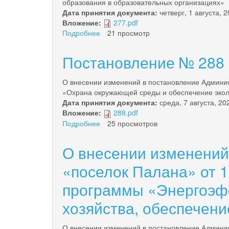
образования в образовательных организациях»
Дата принятия документа:
четверг, 1 августа, 
Вложение:
277.pdf
Подробнее
о
21 просмотр
Постановление
№
Постановление № 288 о
277
от
О внесении изменений в постановление Админис
01.08.2024
«Охрана окружающей среды и обеспечение эколо
года
Дата принятия документа:
среда, 7 августа, 20
Вложение:
288.pdf
Подробнее
о
25 просмотров
Постановление
№
О внесении изменений
288
от
«поселок Палана» от 
07.08.2024
программы «Энергоэфф
года
хозяйства, обеспечени
О внесении изменений в постановление Админис