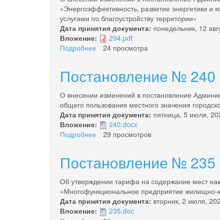
«Энергоэффективность, развитие энергетики и 
услугами по благоустройству территории»
Дата принятия документа:
понедельник, 12 авг
Вложение:
294.pdf
Подробнее
о
24 просмотра
О
внесении
Постановление № 240 
изменений
в
О внесении изменений в постановление Админис
постановление
общего пользования местного значения городс
Администрации
Дата принятия документа:
пятница, 5 июля, 20
городского
Вложение:
240.docx
округа
Подробнее
о
29 просмотров
«поселок
Постановление
Палана»
№
от
Постановление № 235 
240
10.02.2014
от
№
Об утверждении тарифа на содержание мест на
03.07.2024
33
«Многофункциональное предприятие жилищно-ко
«Об
Дата принятия документа:
вторник, 2 июля, 20
утверждении
Вложение:
235.doc
муниципальной