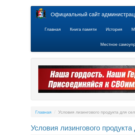
Перейти
Официальный сайт администраци
к
основному
содержанию
Главная
Книга памяти
История
М
Местное самоуп
Главная
Условия лизингового продукта для се
Условия лизингового продукта