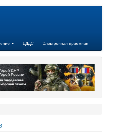
ление
ЕДДС
Электронная приемная
в