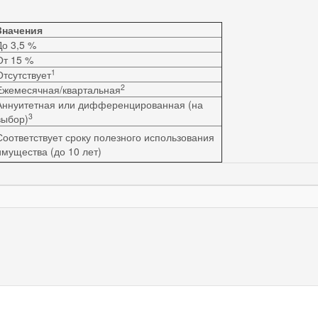
Значения
До 3,5 %
От 15 %
1
Отсутствует
2
Ежемесячная/квартальная
Аннуитетная или дифференцированная (на
3
выбор)
Соответствует сроку полезного использования
имущества (до 10 лет)