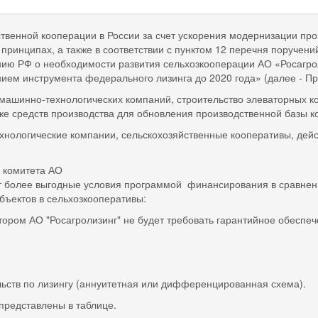
ственной кооперации в России за счет ускорения модернизации п
ринципах, а также в соответствии с пунктом 12 перечня поручени
ю РФ о необходимости развития сельхозкооперации АО «Росагро
ием инструмента федерального лизинга до 2020 года» (далее - П
машинно-технологических компаний, строительство элеваторных ко
же средств производства для обновления производственной базы к
хнологические компании, сельскохозяйственные кооперативы, де
 комитета АО
ет более выгодные условия программой финансирования в сравнен
ъектов в сельхозкооперативы:
отором АО "Росагролизинг" не будет требовать гарантийное обеспеч
ьств по лизингу (аннуитетная или дифференцированная схема).
представлены в таблице.