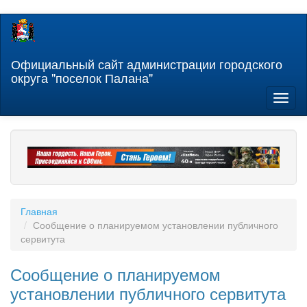
Перейти
к
основному
содержанию
Официальный сайт администрации городского
округа "поселок Палана"
Toggl
naviga
Главная
Сообщение о планируемом установлении публичного
сервитута
Сообщение о планируемом
установлении публичного сервитута