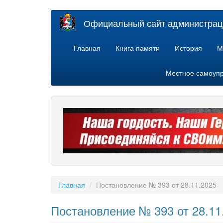
Перейти
Официальный сайт администраци
к
основному
содержанию
Главная
Книга памяти
История
М
Местное самоуп
Главная
Постановление № 393 от 28.11.2025
Постановление № 393 от 28.11