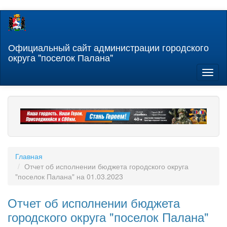
Перейти
к
основному
содержанию
Официальный сайт администрации городского
округа "поселок Палана"
Toggl
naviga
Главная
Отчет об исполнении бюджета городского округа
"поселок Палана" на 01.03.2023
Отчет об исполнении бюджета
городского округа "поселок Палана"