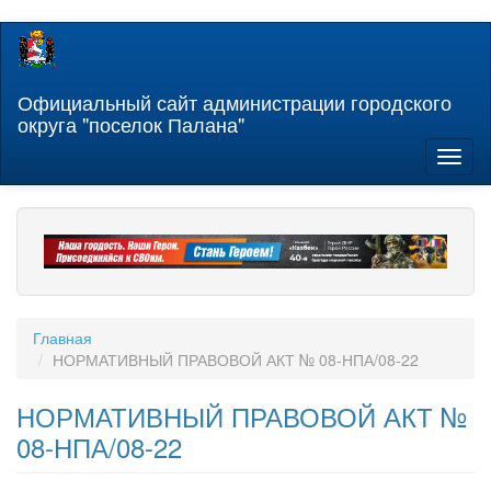
Перейти
к
основному
содержанию
Официальный сайт администрации городского
округа "поселок Палана"
Toggl
naviga
Главная
НОРМАТИВНЫЙ ПРАВОВОЙ АКТ № 08-НПА/08-22
НОРМАТИВНЫЙ ПРАВОВОЙ АКТ №
08-НПА/08-22